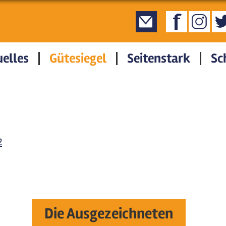
elles
Gütesiegel
Seitenstark
Sc
2
Die Ausgezeichneten