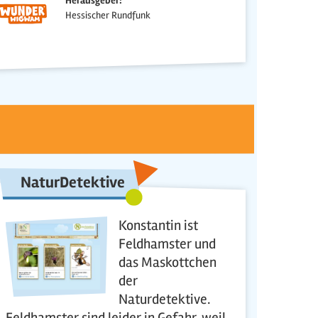
Herausgeber:
Hessischer Rundfunk
NaturDetektive
Konstantin ist
Feldhamster und
das Maskottchen
der
Naturdetektive.
Feldhamster sind leider in Gefahr, weil