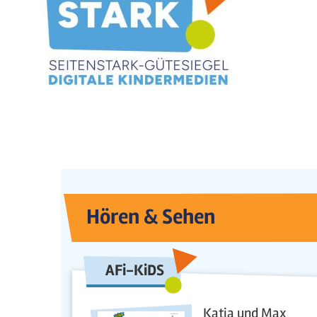
Hören & Sehen
AFi-KiDS
Katja und Max