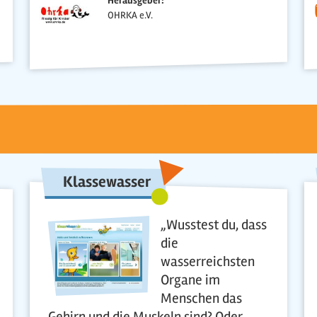
Herausgeber:
OHRKA e.V.
Klassewasser
„Wusstest du, dass
die
wasserreichsten
Organe im
Menschen das
Gehirn und die Muskeln sind? Oder