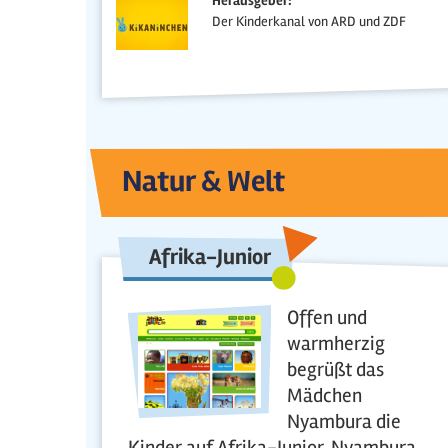
Herausgeber:
Der Kinderkanal von ARD und ZDF
Natur & Welt
Afrika-Junior
Offen und
warmherzig
begrüßt das
Mädchen
Nyambura die
Kinder auf Afrika-Junior. Nyambura