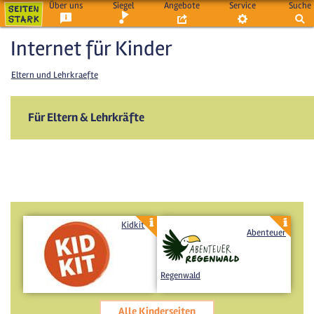
Über uns
Siegel
Angebote
Service
Suche
Internet für Kinder
Eltern und Lehrkraefte
Für Eltern & Lehrkräfte
Kidkit
Abenteuer
Regenwald
Alle Kinderseiten