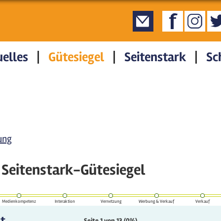
elles
Gütesiegel
Seitenstark
Sc
ung
Seitenstark-Gütesiegel
Medienkompetenz
Interaktion
Vernetzung
Werbung & Verkauf
Verkauf
t.
Seite 1 von 13
(0%)