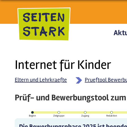
Direkt zum Inhalt
Aktu
Internet für Kinder
Eltern und Lehrkraefte
Prueftool Bewerb
Prüf- und Bewerbungstool zum 
Beginn
Zielgruppe
Zugang
Redaktion
Die Bewerbungsphase 2025 ist beende