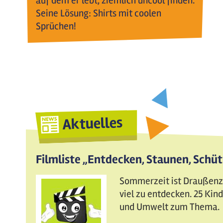
auf dem er lebt, ziemlich uncool finden.
Seine Lösung: Shirts mit coolen
Sprüchen!
Aktuelles
Filmliste „Entdecken, Staunen, Schü
Sommerzeit ist Draußenzei
viel zu entdecken. 25 Ki
und Umwelt zum Thema.