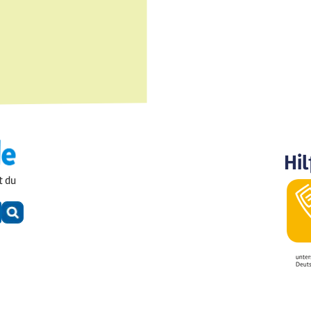
Hil
t du