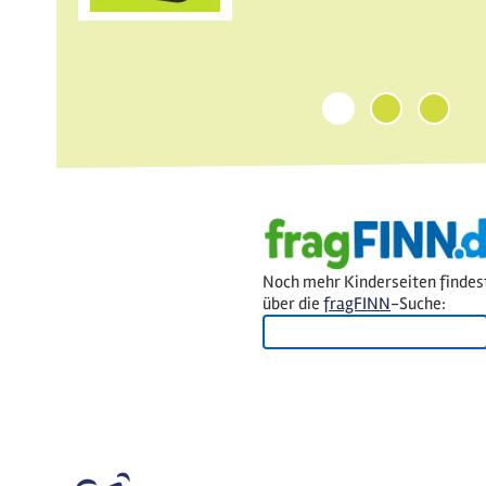
1
2
3
Noch mehr Kinderseiten findes
über die
fragFINN
-Suche: