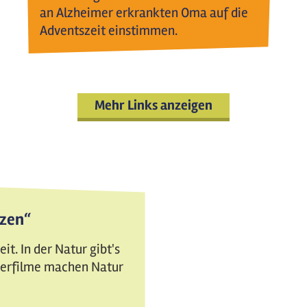
an Alzheimer erkrankten Oma auf die
Adventszeit einstimmen.
Mehr Links anzeigen
tzen“
t. In der Natur gibt's
nderfilme machen Natur