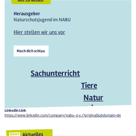
Gut zu wissen
Herausgeber
Naturschutzjugend im NABU
Hier stellen wir uns vor
Mach dich schlau
Sachunterricht
Tiere
Natur
und
Linkedin Link
https://www.linkedin.com/company/nabu-e.v./?originalSubdomain=de
Umwelt
Aktuelles