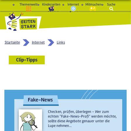
Themenwelt
Kinderseiten
Internet
Mitmachen
Suche
macht Spaß und schlau
Startseite
Internet
Links
Clip-Tipps
Fake-News
Checken, prüfen, überlegen - Wer zum
echten "Fake-News-Profi" werden möchte,
sollte diese Angebote genauer unter die
Lupe nehmen...