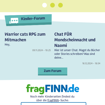
1
2
3
Kinder-Forum
Warrior cats RPG zum
Chat FÜR
Mitmachen
Mondscheinnacht und
Hey,
Naomi
Hier ist unser Chat. Magst du Bücher
09.11.2024 - 10:25
oder Stories schreiben? Was sind
deine...
16.12.2024 - 16:54
Zum Forum
Noch mehr Kinderseiten findest du
über die
fragFINN
-Suche: