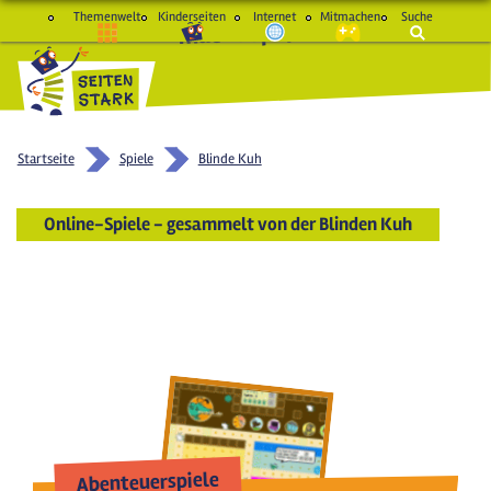
Themenwelt
Kinderseiten
Internet
Mitmachen
Suche
macht Spaß und schlau
Startseite
Spiele
Blinde Kuh
Online-Spiele - gesammelt von der Blinden Kuh
Abenteuerspiele