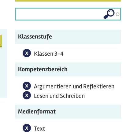
Klassenstufe
x
Klassen 3-4-Filter entfernen
Klassen 3-4
tfernen
Kompetenzbereich
x
Argumentieren und Reflektieren-Filter
Argumentieren und Reflektieren
entfernen
x
Lesen und Schreiben-Filter entfernen
Lesen und Schreiben
Medienformat
x
Text-Filter entfernen
Text