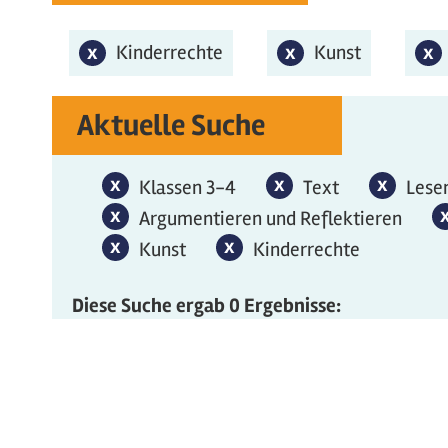
x
Kinderrechte-Filter entfernen
Kinderrechte
x
Kunst-Filter ent
Kunst
x
M
Aktuelle Suche
x
Klassen 3-4-Filter entfernen
x
Text-Filter entfe
x
Lesen 
Klassen 3-4
Text
Lese
x
Argumentieren und Reflektieren-Filt
Argumentieren und Reflektieren
x
Kunst-Filter entfernen
x
Kinderrechte-Filter ent
Kunst
Kinderrechte
Diese Suche ergab 0 Ergebnisse: