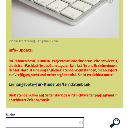
Yvonne Brockerhoff - knipsblick.com
Info-Update:
Im Rahmen des KUCOBINA-Projektes wurde eine neue Seite entwickelt,
die sich an Fachkräfte des Ganztags, an Lehrkräfte und Erzieher:innen
richtet. Dort ist eine umfängliche Datenbank entstanden, die ab sofort
zur Verfügung steht und weiter ergänzt wird. Sie ist erreichbar unter:
Lernangebote-für-Kinder.de/lerndatenbank
Die Datenbank hier auf Seitenstark.de wird nicht weiter gepflegt und in
absehbarer Zeit abgestellt.
Suche