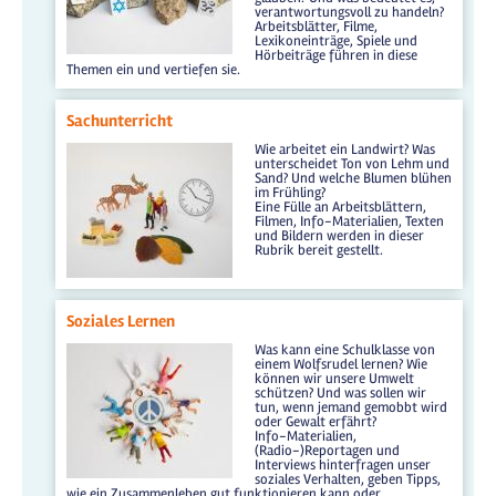
verantwortungsvoll zu handeln?
Arbeitsblätter, Filme,
Lexikoneinträge, Spiele und
Hörbeiträge führen in diese
Themen ein und vertiefen sie.
Sachunterricht
Wie arbeitet ein Landwirt? Was
unterscheidet Ton von Lehm und
Sand? Und welche Blumen blühen
im Frühling?
Eine Fülle an Arbeitsblättern,
Filmen, Info-Materialien, Texten
und Bildern werden in dieser
Rubrik bereit gestellt.
Soziales Lernen
Was kann eine Schulklasse von
einem Wolfsrudel lernen? Wie
können wir unsere Umwelt
schützen? Und was sollen wir
tun, wenn jemand gemobbt wird
oder Gewalt erfährt?
Info-Materialien,
(Radio-)Reportagen und
Interviews hinterfragen unser
soziales Verhalten, geben Tipps,
wie ein Zusammenleben gut funktionieren kann oder