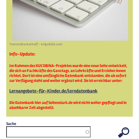
Yvonne Brockerhoff - knipsblick.com
Info-Update:
Im Rahmen des KUCOBINA-Projektes wurde eine neue Seite entwickelt,
die sich an Fachkräfte des Ganztags, an Lehrkräfte und Erzieher:innen
richtet. Dort ist eine umfängliche Datenbank entstanden, die ab sofort
zur Verfügung steht und weiter ergänzt wird. Sie ist erreichbar unter:
Lernangebote-für-Kinder.de/lerndatenbank
Die Datenbank hier auf Seitenstark.de wird nicht weiter gepflegt und in
absehbarer Zeit abgestellt.
Suche