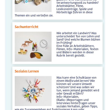
verantwortungsvoll zu handeln?
Arbeitsblätter, Filme,
Lexikoneinträge, Spiele und
Hörbeiträge führen in diese
Themen ein und vertiefen sie.
Sachunterricht
Wie arbeitet ein Landwirt? Was
unterscheidet Ton von Lehm und
Sand? Und welche Blumen blühen
im Frühling?
Eine Fülle an Arbeitsblättern,
Filmen, Info-Materialien, Texten
und Bildern werden in dieser
Rubrik bereit gestellt.
Soziales Lernen
Was kann eine Schulklasse von
einem Wolfsrudel lernen? Wie
können wir unsere Umwelt
schützen? Und was sollen wir
tun, wenn jemand gemobbt wird
oder Gewalt erfährt?
Info-Materialien,
(Radio-)Reportagen und
Interviews hinterfragen unser
soziales Verhalten, geben Tipps,
wie ein Zusammenleben gut funktionieren kann oder