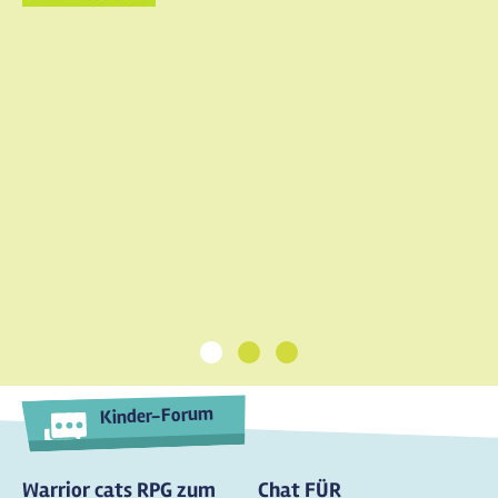
1
2
3
Kinder-Forum
Warrior cats RPG zum
Chat FÜR