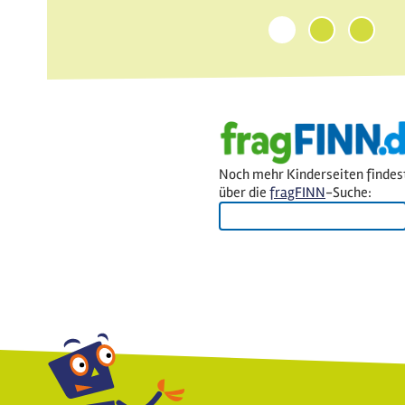
1
2
3
Noch mehr Kinderseiten findes
über die
fragFINN
-Suche: