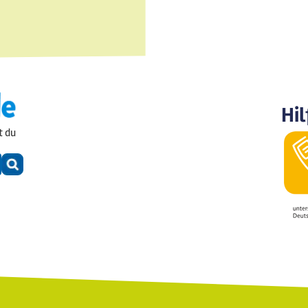
Hil
t du