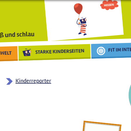
ß und schlau
FIT IM IN
STARKE KINDERSEITEN
WELT
Kinderreporter