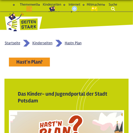
Themenwelt
Kinderseiten
Internet
Mitmachen
Suche
macht Spaß und schlau
Startseite
Kinderseiten
Hastn Plan
Hast'n Plan?
Das Kinder- und Jugendportal der Stadt
Potsdam