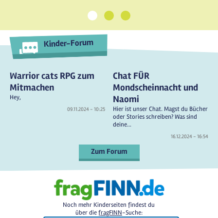
1
2
3
Kinder-Forum
Warrior cats RPG zum
Chat FÜR
Mitmachen
Mondscheinnacht und
Hey,
Naomi
Hier ist unser Chat. Magst du Bücher
09.11.2024 - 10:25
oder Stories schreiben? Was sind
deine...
16.12.2024 - 16:54
Zum Forum
Noch mehr Kinderseiten findest du
über die
fragFINN
-Suche: