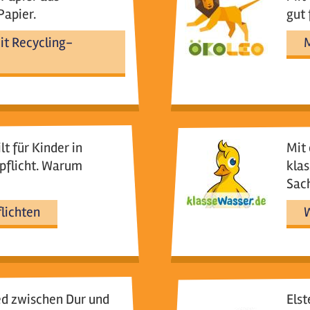
apier.
gut 
t Recycling-
M
lt für Kinder in
Mit
pflicht. Warum
klas
Sach
lichten
ed zwischen Dur und
Elst