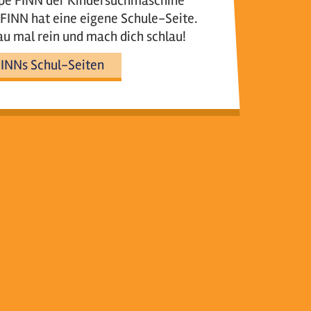
pe FINN der Kindersuchmaschine
FINN hat eine eigene Schule-Seite.
u mal rein und mach dich schlau!
INNs Schul-Seiten