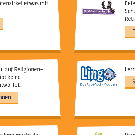
ntenzirkel etwas mit
Feie
Schu
Reli
F
du auf Religionen-
Lern
ibt keine
S
ntwortet.
ionen