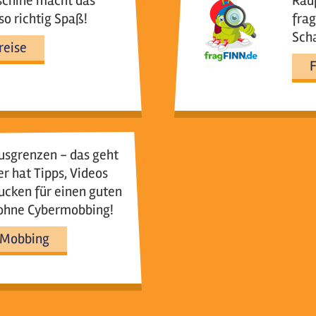
schine macht das
Rau
so richtig Spaß!
frag
Scha
reise
F
sgrenzen - das geht
r hat Tipps, Videos
ucken für einen guten
 ohne Cybermobbing!
 Mobbing