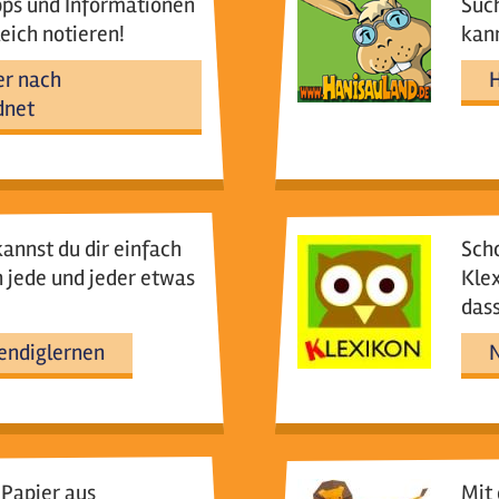
pps und Informationen
Such
leich notieren!
kan
er nach
dnet
annst du dir einfach
Scho
 jede und jeder etwas
Klex
dass
endiglernen
N
 Papier aus
Mit 