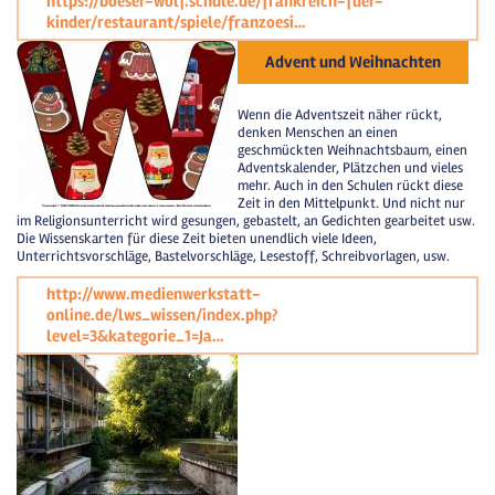
https://boeser-wolf.schule.de/frankreich-fuer-
kinder/restaurant/spiele/franzoesi…
Advent und Weihnachten
Wenn die Adventszeit näher rückt,
denken Menschen an einen
geschmückten Weihnachtsbaum, einen
Adventskalender, Plätzchen und vieles
mehr. Auch in den Schulen rückt diese
Zeit in den Mittelpunkt. Und nicht nur
im Religionsunterricht wird gesungen, gebastelt, an Gedichten gearbeitet usw.
Die Wissenskarten für diese Zeit bieten unendlich viele Ideen,
Unterrichtsvorschläge, Bastelvorschläge, Lesestoff, Schreibvorlagen, usw.
http://www.medienwerkstatt-
online.de/lws_wissen/index.php?
level=3&kategorie_1=Ja…