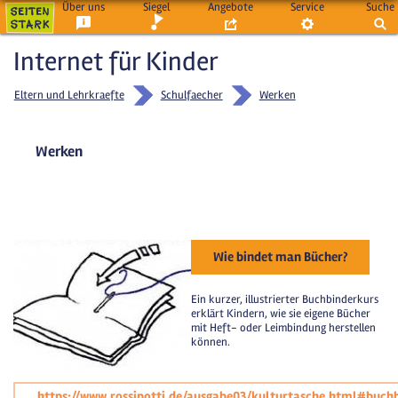
Über uns
Siegel
Angebote
Service
Suche
Internet für Kinder
Eltern und Lehrkraefte
Schulfaecher
Werken
Werken
Wie bindet man Bücher?
Ein kurzer, illustrierter Buchbinderkurs
erklärt Kindern, wie sie eigene Bücher
mit Heft- oder Leimbindung herstellen
können.
https://www.rossipotti.de/ausgabe03/kulturtasche.html#buch