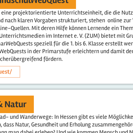
ndschulWebQuest
 eine projektorientierte Unterrichtseinheit, die die Nu
ind nach klaren Vorgaben strukturiert, stehen online z
ine-Quellen. Mit deren Hilfe können Lernende ein Them
 Unterrichtsmedien im Internet e. V. (ZUM) bietet mit 
WebQuests speziell für die 1. bis 6. Klasse erstellt we
WebQuests in der Primarstufe erleichtern und damit den
fächerübergreifend fördern.
uest/
 & Natur
ad- und Wanderwege: In Hessen gibt es viele Möglichkeite
, dass Natur, Gesundheit und Erholung zusammengehören
nn man dabei erleben? Und wie kommen Mensch und Na