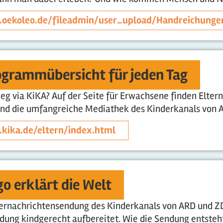
.oekoleo.de/fileadmin/user_upload/Handreichung
ogrammübersicht für jeden Tag
ieg via KiKA? Auf der Seite für Erwachsene finden Elter
d die umfangreiche Mediathek des Kinderkanals von 
.kika.de/eltern/index.html
go erklärt die Welt
dernachrichtensendung des Kinderkanals von ARD und ZD
ung kindgerecht aufbereitet. Wie die Sendung entsteht