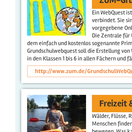
ZUM-Gru
Ein WebQuest ist
verbindet. Sie s
vorgegebene Onl
Die Zentrale für
dem einfach und kostenlos sogenannte Primar
Grundschulwebquest soll die Erstellung von 
in den Klassen 1 bis 6 in allen Fächern und 
http://www.zum.de/GrundschulWebQ
Freizeit
Wälder, Flüsse, R
Menschen finden
bewegen. Was ka