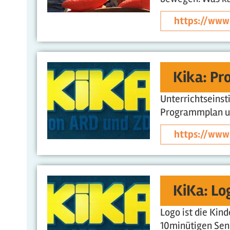
https://www
Kika: Pr
Unterrichtseinst
Programmplan un
https://www
KiKa: Lo
Logo ist die Kin
10minütigen Send