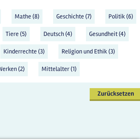
wenden
Medienbildung Filter anwenden
Mathe (8)
Mathe Filter anwenden
Geschichte (7)
Geschichte Filter
Politik (6)
Po
anwenden
Fil
an
r und Umwelt Filter anwenden
Tiere (5)
Tiere Filter anwenden
Deutsch (4)
Deutsch Filter anwenden
Gesundheit (4)
Gesun
Filter
anwe
den
 Filter anwenden
Kinderrechte (3)
Kinderrechte Filter anwenden
Religion und Ethik (3)
Religion 
Ethik Filt
anwende
wenden
n Filter anwenden
Werken (2)
Werken Filter anwenden
Mittelalter (1)
Mittelalter Filter anwen
Zurücksetzen