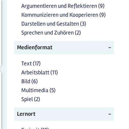
anwenden
Präsentiere
und
Argumentieren und Reflektieren (9)
Argument
Filter
Modelliere
und
Kommunizieren und Kooperieren (9)
Kommuniz
anwenden
Filter
Reflektier
und
Darstellen und Gestalten (3)
Darstellen und
anwenden
Filter
Kooperie
Gestalten Filter
Sprechen und Zuhören (2)
Sprechen und
anwenden
Filter
anwenden
Zuhören Filter
anwende
Medienformat
anwenden
Text (17)
Text Filter anwenden
Arbeitsblatt (11)
Arbeitsblatt Filter anwenden
Bild (6)
Bild Filter anwenden
Multimedia (5)
Multimedia Filter anwenden
Spiel (2)
Spiel Filter anwenden
Lernort