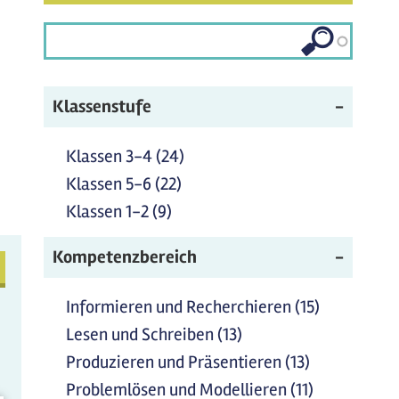
litik
ter
wenden
dheit
Klassenstufe
nden
und
Klassen 3-4 (24)
Klassen 3-4 Filter anwenden
er
Klassen 5-6 (22)
Klassen 5-6 Filter anwenden
n
den
Klassen 1-2 (9)
Klassen 1-2 Filter anwenden
Kompetenzbereich
Informieren und Recherchieren (15)
Informiere
und
Lesen und Schreiben (13)
Lesen und Schreiben
Recherchi
Filter anwenden
Produzieren und Präsentieren (13)
Produzieren
Filter
und
Problemlösen und Modellieren (11)
Problemlös