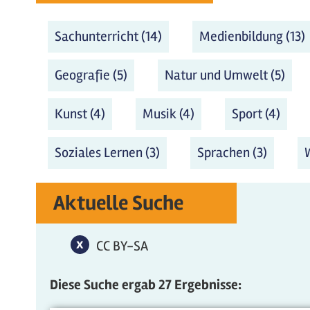
Sachunterricht (14)
Sachunterricht Filter an
Medienbildung (13)
Geografie (5)
Geografie Filter anwenden
Natur und Umwelt (5)
Natu
Kunst (4)
Kunst Filter anwenden
Musik (4)
Musik Filter anwen
Sport (4)
Sport
Soziales Lernen (3)
Soziales Lernen Filter an
Sprachen (3)
Sprache
Aktuelle Suche
x
CC BY-SA-Filter entfernen
CC BY-SA
Diese Suche ergab 27 Ergebnisse: