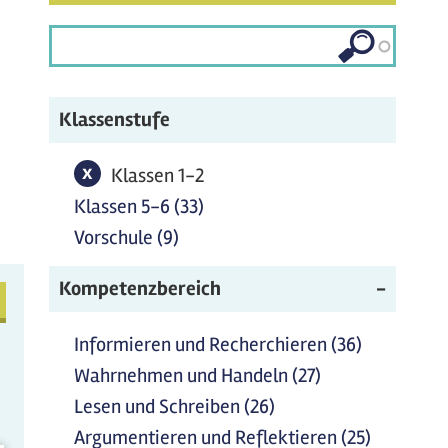
Klassenstufe
inderrechte
x
Klassen 1-2-Filter entfernen
Klassen 1-2
ilter
Klassen 5-6 (33)
Klassen 5-6 Filter anwenden
nwenden
Vorschule (9)
Vorschule Filter anwenden
Kompetenzbereich
Informieren und Recherchieren (36)
Informier
und
Wahrnehmen und Handeln (27)
Wahrnehmen
Recherchi
und Handeln
Lesen und Schreiben (26)
Lesen und Schreiben
Filter
Filter
Filter anwenden
Argumentieren und Reflektieren (25)
Argument