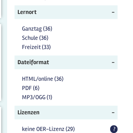
Lernort
Ganztag (36)
Ganztag Filter anwenden
Schule (36)
Schule Filter anwenden
Freizeit (33)
Freizeit Filter anwenden
Dateiformat
HTML/online (36)
HTML/online Filter
anwenden
PDF (6)
PDF Filter anwenden
MP3/OGG (1)
MP3/OGG Filter anwenden
Lizenzen
keine OER-Lizenz (29)
keine OER-Lizenz Filter
?