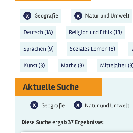
x
Geografie-Filter entfernen
Geografie
x
Natur und Umwelt-Fi
Natur und Umwelt
Deutsch (18)
Deutsch Filter anwenden
Religion und Ethik (18)
Reli
Sprachen (9)
Sprachen Filter anwenden
Soziales Lernen (8)
Soziale
Kunst (3)
Kunst Filter anwenden
Mathe (3)
Mathe Filter anwen
Mittelalter (3
Aktuelle Suche
x
Geografie-Filter entfernen
x
Natur und Umwelt-F
Geografie
Natur und Umwelt
Diese Suche ergab 37 Ergebnisse: