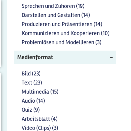
anwenden
anwenden
und
Sprechen und Zuhören (19)
Sprechen und
Reflektie
Zuhören Filter
Darstellen und Gestalten (14)
Darstellen und
Filter
anwenden
Gestalten Filter
Produzieren und Präsentieren (14)
Produziere
anwende
anwenden
und
Kommunizieren und Kooperieren (10)
Kommuni
Präsentiere
und
Problemlösen und Modellieren (3)
Problemlös
Filter
Kooperie
und
anwenden
Filter
Medienformat
Modellieren
anwend
Filter
anwenden
Bild (23)
Bild Filter anwenden
Text (23)
Text Filter anwenden
Multimedia (15)
Multimedia Filter anwenden
Audio (14)
Audio Filter anwenden
Quiz (9)
Quiz Filter anwenden
Arbeitsblatt (4)
Arbeitsblatt Filter anwenden
Video (Clips) (3)
Video (Clips) Filter anwenden