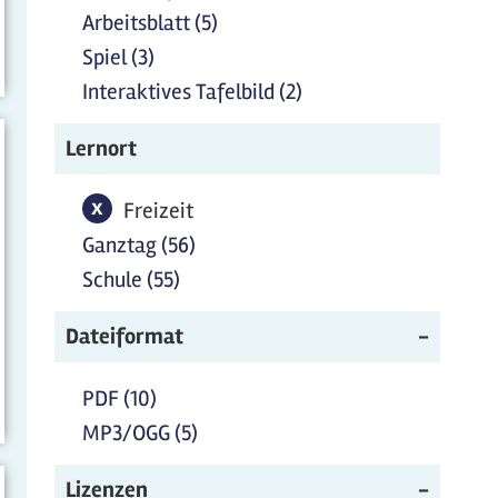
Arbeitsblatt (5)
Arbeitsblatt Filter anwenden
Spiel (3)
Spiel Filter anwenden
Interaktives Tafelbild (2)
Interaktives Tafelbild
Filter anwenden
Lernort
x
Freizeit-Filter entfernen
Freizeit
Ganztag (56)
Ganztag Filter anwenden
Schule (55)
Schule Filter anwenden
Dateiformat
PDF (10)
PDF Filter anwenden
MP3/OGG (5)
MP3/OGG Filter anwenden
Lizenzen