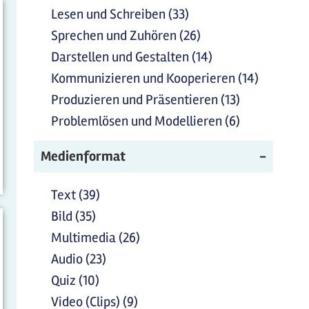
Filter
Reflekti
und Handeln
Lesen und Schreiben (33)
Lesen und Schreiben
anwenden
Filter
Filter
Filter anwenden
Sprechen und Zuhören (26)
Sprechen und
anwende
anwenden
Zuhören Filter
Darstellen und Gestalten (14)
Darstellen und
anwenden
Gestalten Filter
Kommunizieren und Kooperieren (14)
Kommuni
anwenden
und
Produzieren und Präsentieren (13)
Produzieren
Kooperie
und
Problemlösen und Modellieren (6)
Problemlös
Filter
Präsentiere
und
anwend
Filter
Medienformat
Modellieren
anwenden
Filter
anwenden
Text (39)
Text Filter anwenden
Bild (35)
Bild Filter anwenden
Multimedia (26)
Multimedia Filter anwenden
Audio (23)
Audio Filter anwenden
Quiz (10)
Quiz Filter anwenden
Video (Clips) (9)
Video (Clips) Filter anwenden