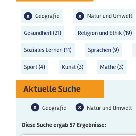
x
Geografie-Filter entfernen
Geografie
x
Natur und Umwelt-Fi
Natur und Umwelt
Gesundheit (21)
Gesundheit Filter anwenden
Religion und Ethik (19)
R
Soziales Lernen (11)
Soziales Lernen Filter a
Sprachen (9)
Sprach
Sport (4)
Sport Filter anwenden
Kunst (3)
Kunst Filter anwend
Mathe (3)
Math
Aktuelle Suche
x
Geografie-Filter entfernen
x
Natur und Umwelt-F
Geografie
Natur und Umwelt
Diese Suche ergab 57 Ergebnisse: