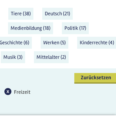
lter entfernen
Tiere (38)
Tiere Filter anwenden
Deutsch (21)
Deutsch Filter
anwenden
eligion und Ethik Filter anwenden
Medienbildung (18)
Medienbildung Filter anwende
Politik (17)
Politik Filter
anwenden
nwenden
en Filter anwenden
Geschichte (6)
Geschichte Filter anwenden
Werken (5)
Werken Filter anwende
Kinderrechte (4)
en
e Filter anwenden
Musik (3)
Musik Filter anwenden
Mittelalter (2)
Mittelalter Filter
anwenden
Zurücksetzen
ilter entfernen
x
Freizeit-Filter entfernen
Freizeit