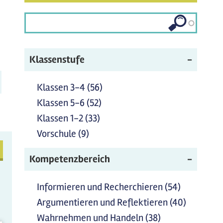
n
Klassenstufe
n
Kinderrechte
Klassen 3-4 (56)
Klassen 3-4 Filter anwenden
Filter
Klassen 5-6 (52)
Klassen 5-6 Filter anwenden
anwenden
Klassen 1-2 (33)
Klassen 1-2 Filter anwenden
Vorschule (9)
Vorschule Filter anwenden
Kompetenzbereich
Informieren und Recherchieren (54)
Informier
und
Argumentieren und Reflektieren (40)
Argumen
Recherchi
und
Wahrnehmen und Handeln (38)
Wahrnehmen