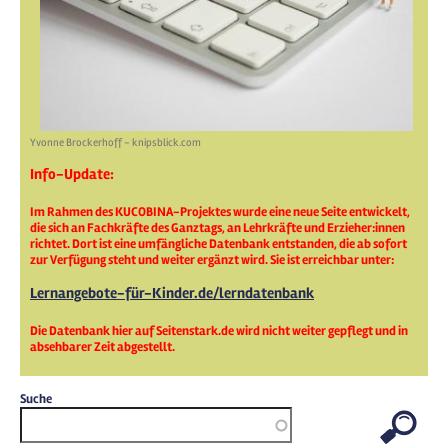
Yvonne Brockerhoff - knipsblick.com
Info-Update:
Im Rahmen des KUCOBINA-Projektes wurde eine neue Seite entwickelt,
die sich an Fachkräfte des Ganztags, an Lehrkräfte und Erzieher:innen
richtet. Dort ist eine umfängliche Datenbank entstanden, die ab sofort
zur Verfügung steht und weiter ergänzt wird. Sie ist erreichbar unter:
Lernangebote-für-Kinder.de/lerndatenbank
Die Datenbank hier auf Seitenstark.de wird nicht weiter gepflegt und in
absehbarer Zeit abgestellt.
Suche