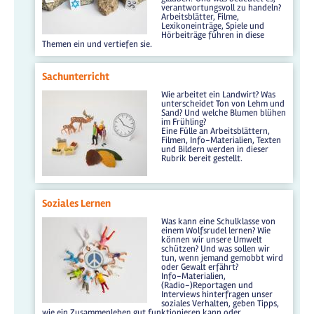
verantwortungsvoll zu handeln?
Arbeitsblätter, Filme,
Lexikoneinträge, Spiele und
Hörbeiträge führen in diese
Themen ein und vertiefen sie.
Sachunterricht
Wie arbeitet ein Landwirt? Was
unterscheidet Ton von Lehm und
Sand? Und welche Blumen blühen
im Frühling?
Eine Fülle an Arbeitsblättern,
Filmen, Info-Materialien, Texten
und Bildern werden in dieser
Rubrik bereit gestellt.
Soziales Lernen
Was kann eine Schulklasse von
einem Wolfsrudel lernen? Wie
können wir unsere Umwelt
schützen? Und was sollen wir
tun, wenn jemand gemobbt wird
oder Gewalt erfährt?
Info-Materialien,
(Radio-)Reportagen und
Interviews hinterfragen unser
soziales Verhalten, geben Tipps,
wie ein Zusammenleben gut funktionieren kann oder