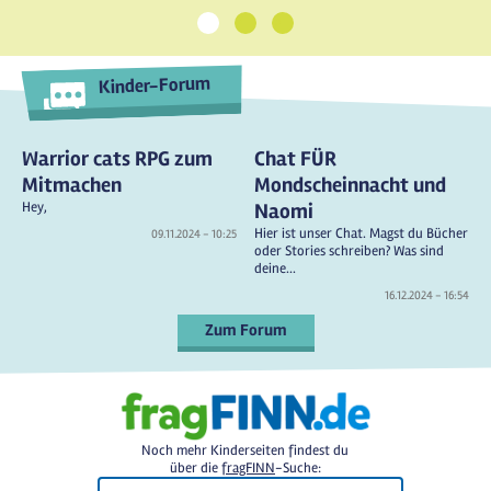
1
2
3
Kinder-Forum
Warrior cats RPG zum
Chat FÜR
Mitmachen
Mondscheinnacht und
Hey,
Naomi
Hier ist unser Chat. Magst du Bücher
09.11.2024 - 10:25
oder Stories schreiben? Was sind
deine...
16.12.2024 - 16:54
Zum Forum
Noch mehr Kinderseiten findest du
über die
fragFINN
-Suche: