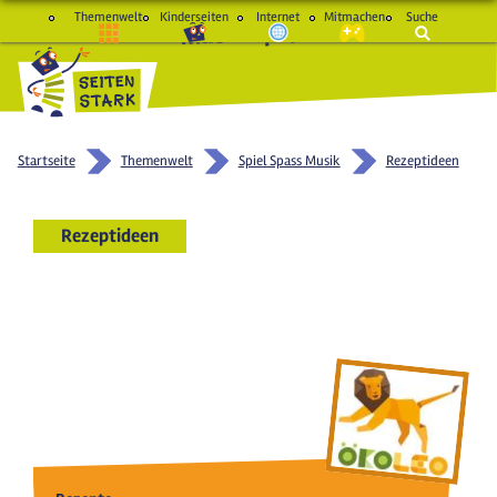
Themenwelt
Kinderseiten
Internet
Mitmachen
Suche
macht Spaß und schlau
Startseite
Themenwelt
Spiel Spass Musik
Rezeptideen
Rezeptideen