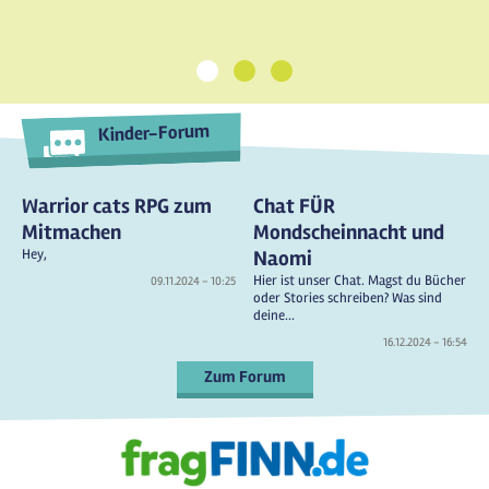
1
2
3
Kinder-Forum
Warrior cats RPG zum
Chat FÜR
Mitmachen
Mondscheinnacht und
Hey,
Naomi
Hier ist unser Chat. Magst du Bücher
09.11.2024 - 10:25
oder Stories schreiben? Was sind
deine...
16.12.2024 - 16:54
Zum Forum