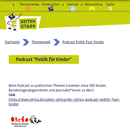
Themenwelt
Kinderseiten
Internet
Mitmachen
Suche
macht Spaß und schlau
Startseite
Themenwelt
Podcast Poltik Fuer Kinder
Podcast "Poltik für Kinder"
Beim Podcast zu politischen Themen kommen etwa 100 Kinder,
Bundestagesabgeordnete und Journalist*innen zu Wort.
Link
https://www.ohrka.de/ueber-ohrka/der-ohrka-podcast-politik-fuer-
kinder