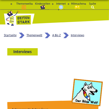
Themenwelt
Kinderseiten
Internet
Mitmachen
Suche
macht Spaß und schlau
Startseite
Themenwelt
A Bis Z
Interviews
Interviews