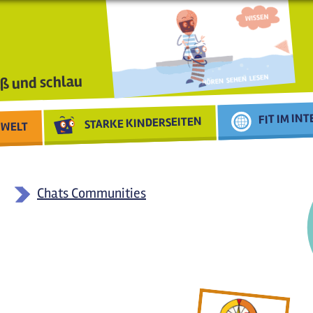
ß und schlau
FIT IM IN
STARKE KINDERSEITEN
WELT
Chats Communities