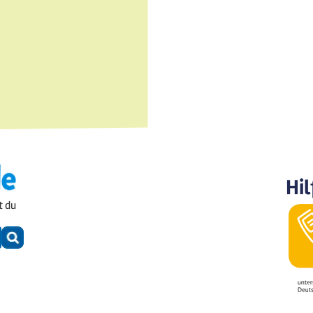
Hil
t du