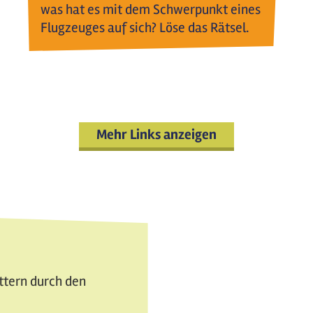
was hat es mit dem Schwerpunkt eines
Flugzeuges auf sich? Löse das Rätsel.
Mehr Links anzeigen
attern durch den