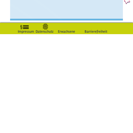
Impressum
Datenschutz
Erwachsene
Barrierefreiheit
Aktuelles
Spaß im Sommer
Kindersache hat ein großes Sommer-Spezial mit
coolen Tipps, was jetzt Spaß macht: Picknicken,
Yoga, Zelten, Riesenseifenblasen oder T-Shirt
stylen...
1
2
3
Frage der Woche