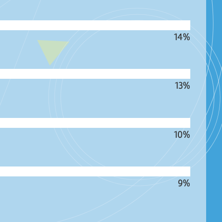
14%
13%
10%
9%