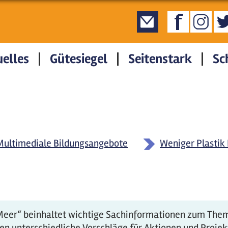
elles
Gütesiegel
Seitenstark
Sc
Multimediale Bildungsangebote
Weniger Plastik 
t Meer“ beinhaltet wichtige Sachinformationen zum The
n unterschiedliche Vorschläge für Aktionen und Projek