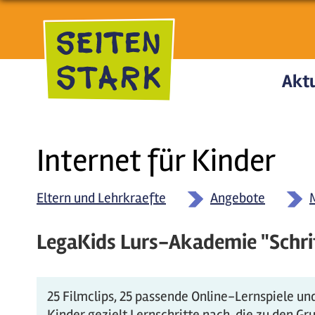
Direkt zum Inhalt
Aktu
Internet für Kinder
Eltern und Lehrkraefte
Angebote
LegaKids Lurs-Akademie "Schrit
25 Filmclips, 25 passende Online-Lernspiele un
Kinder gezielt Lernschritte nach, die zu den G