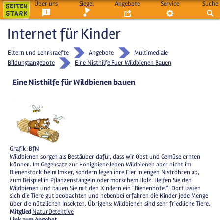
Über uns
Siegel
Angebote
Service
Suche
Internet für Kinder
Eltern und Lehrkraefte
Angebote
Multimediale
Bildungsangebote
Eine Nisthilfe Fuer Wildbienen Bauen
Eine Nisthilfe für Wildbienen bauen
Grafik: BfN
Wildbienen sorgen als Bestäuber dafür, dass wir Obst und Gemüse ernten
können. Im Gegensatz zur Honigbiene leben Wildbienen aber nicht im
Bienenstock beim Imker, sondern legen ihre Eier in engen Niströhren ab,
zum Beispiel in Pflanzenstängeln oder morschem Holz. Helfen Sie den
Wildbienen und bauen Sie mit den Kindern ein "Bienenhotel"! Dort lassen
sich die Tiere gut beobachten und nebenbei erfahren die Kinder jede Menge
über die nützlichen Insekten. Übrigens: Wildbienen sind sehr friedliche Tiere.
Mitglied
NaturDetektive
Link zum Angebot