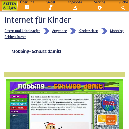
Über uns
Siegel
Angebote
Service
Suche
Internet für Kinder
Eltern und Lehrkraefte
Angebote
Kinderseiten
Mobbing
Schluss Damit
Mobbing-Schluss damit!