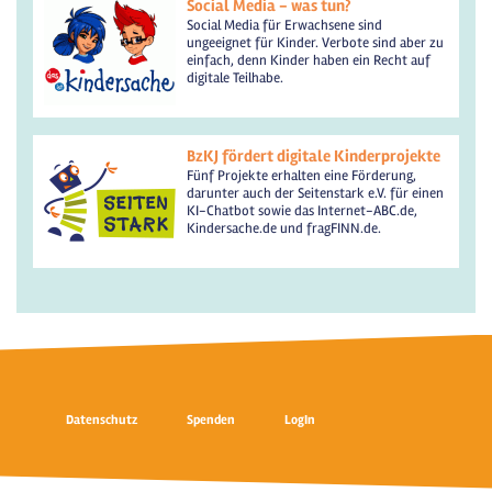
Social Media - was tun?
Social Media für Erwachsene sind
ungeeignet für Kinder. Verbote sind aber zu
einfach, denn Kinder haben ein Recht auf
digitale Teilhabe.
BzKJ fördert digitale Kinderprojekte
Fünf Projekte erhalten eine Förderung,
darunter auch der Seitenstark e.V. für einen
KI-Chatbot sowie das Internet-ABC.de,
Kindersache.de und fragFINN.de.
Datenschutz
Spenden
LogIn