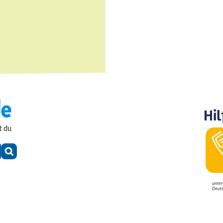
Hil
t du