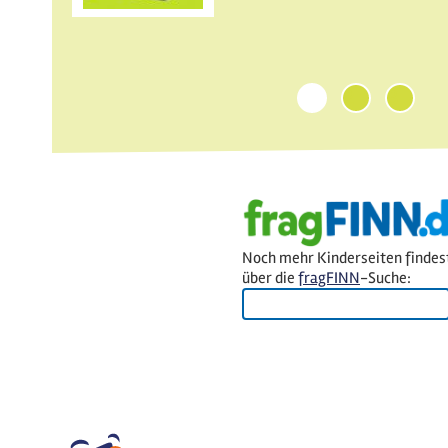
1
2
3
Noch mehr Kinderseiten findes
über die
fragFINN
-Suche: