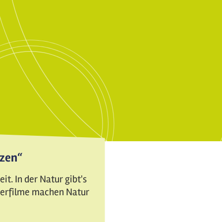
tzen“
t. In der Natur gibt's
nderfilme machen Natur