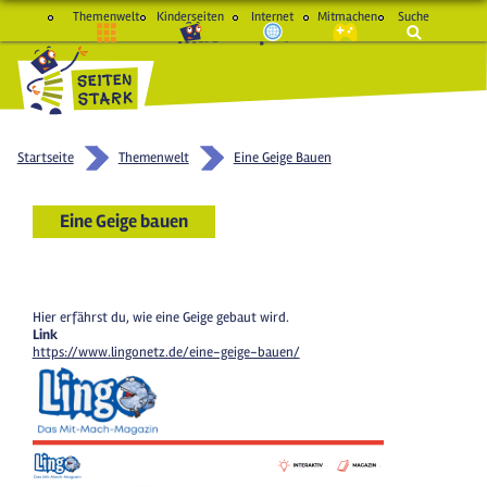
Themenwelt
Kinderseiten
Internet
Mitmachen
Suche
macht Spaß und schlau
Startseite
Themenwelt
Eine Geige Bauen
Eine Geige bauen
Hier erfährst du, wie eine Geige gebaut wird.
Link
https://www.lingonetz.de/eine-geige-bauen/