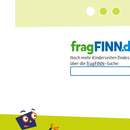
1
2
3
Noch mehr Kinderseiten findes
über die
fragFINN
-Suche: