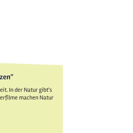
tzen“
t. In der Natur gibt's
nderfilme machen Natur