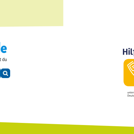
Hil
t du