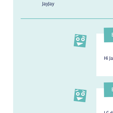
JayJay
Hi J
LG d