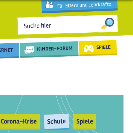
Für Eltern und Lehrkräfte
Suchformular
SPIELE
KINDER-FORUM
TERNET
Schule
Corona-Krise
Spiele