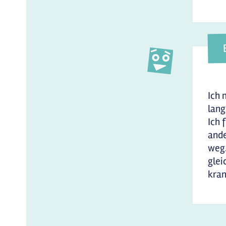
Ich 
lang
Ich 
ande
weg.
glei
kran