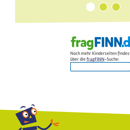
1
2
3
Noch mehr Kinderseiten findes
über die
fragFINN
-Suche: