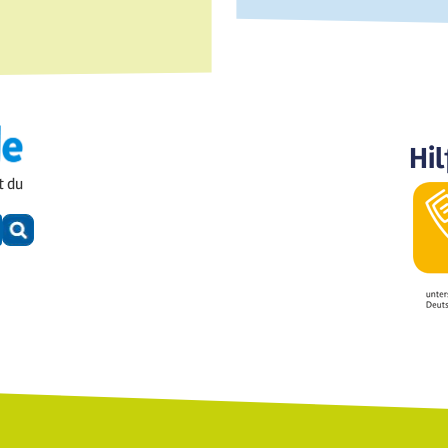
Hil
t du