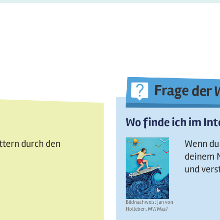
Frage der
Wo finde ich im Int
attern durch den
Wenn du 
deinem N
und vers
Bildnachweis: Jan von
Holleben, WWWas?