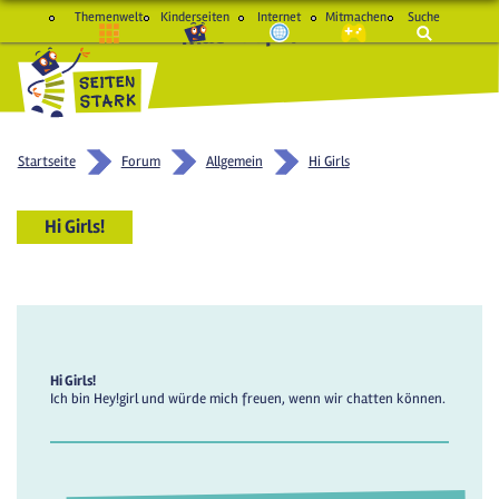
Themenwelt
Kinderseiten
Internet
Mitmachen
Suche
macht Spaß und schlau
Startseite
Forum
Allgemein
Hi Girls
Hi Girls!
Hi Girls!
Ich bin Hey!girl und würde mich freuen, wenn wir chatten können.