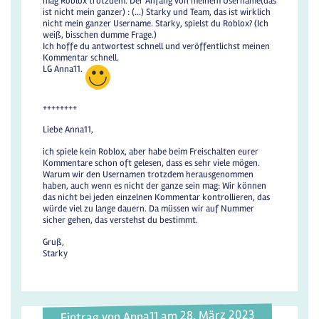
mag Roblox trotzdem. Der Anfang von meinem Username(das
ist nicht mein ganzer) : (...) Starky und Team, das ist wirklich
nicht mein ganzer Username. Starky, spielst du Roblox? (Ich
weiß, bisschen dumme Frage.)
Ich hoffe du antwortest schnell und veröffentlichst meinen
Kommentar schnell.
LG Anna11.
++++++++
Liebe Anna11,
ich spiele kein Roblox, aber habe beim Freischalten eurer
Kommentare schon oft gelesen, dass es sehr viele mögen.
Warum wir den Usernamen trotzdem herausgenommen
haben, auch wenn es nicht der ganze sein mag: Wir können
das nicht bei jeden einzelnen Kommentar kontrollieren, das
würde viel zu lange dauern. Da müssen wir auf Nummer
sicher gehen, das verstehst du bestimmt.
Gruß,
Starky
Eintrag von Anna11 am 28. März 2023