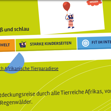
ß und schlau
FIT IM IN
STARKE KINDERSEITEN
WELT
ch Afrikanische Tierparadiese
tdeckungsreise durch alle Tierreiche Afrikas, v
n Regenwälder.