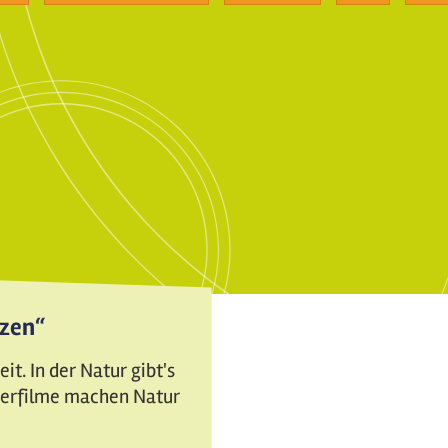
tzen“
t. In der Natur gibt's
nderfilme machen Natur