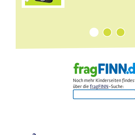
1
2
3
Noch mehr Kinderseiten findes
über die
fragFINN
-Suche: