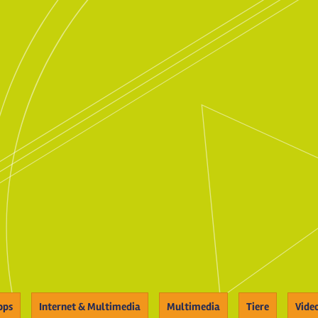
pps
Internet & Multimedia
Multimedia
Tiere
Vide