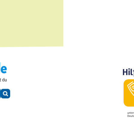
Hil
t du