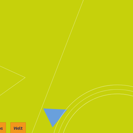
os
Welt