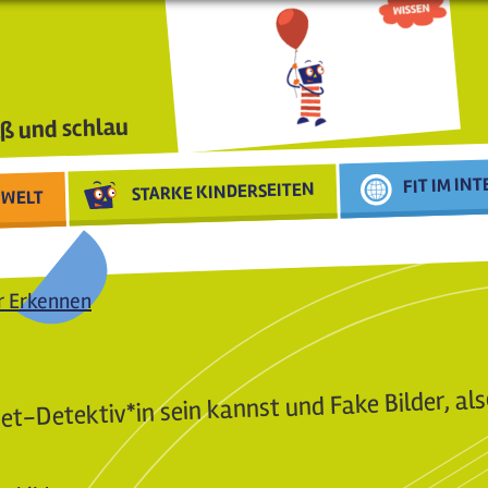
ß und schlau
FIT IM IN
STARKE KINDERSEITEN
WELT
r Erkennen
net-Detektiv*in sein kannst und Fake Bilder, als