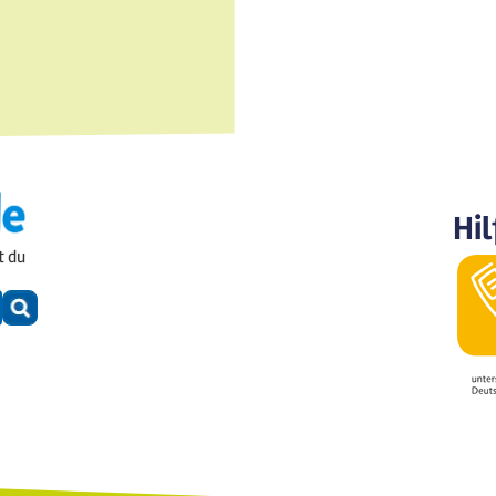
Hil
t du