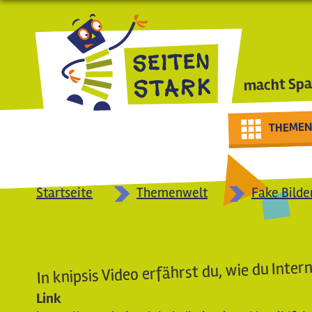
Direkt zum Inhalt
macht Spa
THEMEN
Startseite
Themenwelt
Fake Bilde
In knipsis Video erfährst du, wie du Inter
Link