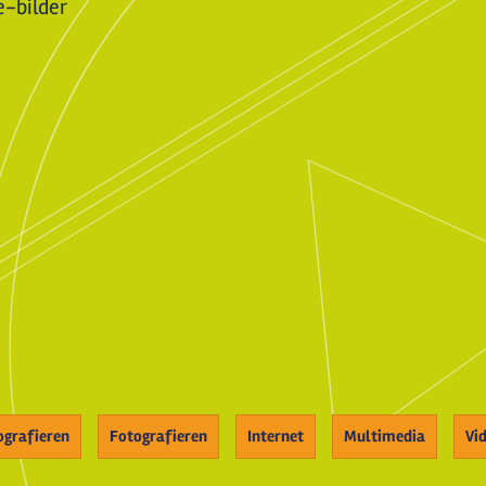
e-bilder
ografieren
Fotografieren
Internet
Multimedia
Vi