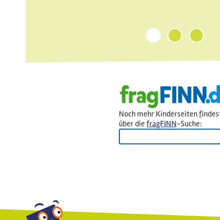
1
2
3
Noch mehr Kinderseiten findes
über die
fragFINN
-Suche: