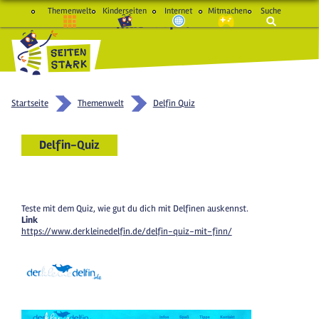
Themenwelt
Kinderseiten
Internet
Mitmachen
Suche
macht Spaß und schlau
Startseite
Themenwelt
Delfin Quiz
Delfin-Quiz
Teste mit dem Quiz, wie gut du dich mit Delfinen auskennst.
Link
https://www.derkleinedelfin.de/delfin-quiz-mit-finn/