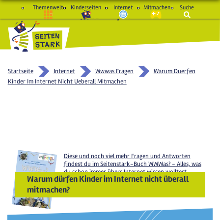
Themenwelt
Kinderseiten
Internet
Mitmachen
Suche
macht Spaß und schlau
Startseite
Internet
Wwwas Fragen
Warum Duerfen
Kinder Im Internet Nicht Ueberall Mitmachen
Diese und noch viel mehr Fragen und Antworten
findest du im Seitenstark-Buch
WWWas? - Alles, was
du schon immer übers Internet wissen wolltest,
Warum dürfen Kinder im Internet nicht überall
Gabriel Verlag 2016.
mitmachen?