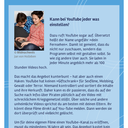
Kann bei YouTube jeder was
einstellen?
Dazu ruft YouTube sogar auf. Übersetzt
heißt der Name ungefähr »dein
Fernsehen«. Damit ist gemeint, dass du
nicht nur zuschauen, sondern das
© Bildnachweis
Programm selbst mit gestalten sollst. So
Jan von Holleben
wie zig andere User auch. Sie laden in
jeder Minute angeblich mehr als 100
Stunden Videos hoch.
Das macht das Angebot kunterbunt – hat aber auch einen
Haken: YouTube hat keinen »Giftschrank« für Sexfilme, Mobbing,
Gewalt oder Terror. Niemand kontrolliert und sortiert die Inhalte
und ihre Herkunft. Daher kann es dir passieren, dass du auf der
Suche nach Infos über Piraten plötzlich auf ein Video mit
schrecklichem Kriegsgemetzel stößt. Über solche und andere
unheimliche Videos sprichst du am besten mit deinen Eltern. Ihr
könnt diese Filme direkt auf You-Tube melden. Dann werden sie
dort überprüft und vielleicht gelöscht.
Um für deine eigenen Filme einen YouTube-Kanal zu eröffnen,
musst du mindestens 16 Jahre alt sein. Das Angebot kostet kein