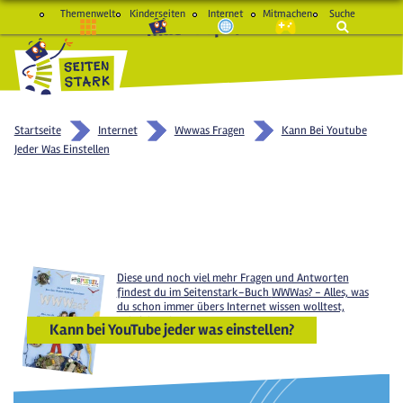
Themenwelt
Kinderseiten
Internet
Mitmachen
Suche
macht Spaß und schlau
Startseite
Internet
Wwwas Fragen
Kann Bei Youtube
Jeder Was Einstellen
Diese und noch viel mehr Fragen und Antworten
findest du im Seitenstark-Buch
WWWas? - Alles, was
du schon immer übers Internet wissen wolltest,
Gabriel Verlag 2016.
Kann bei YouTube jeder was einstellen?