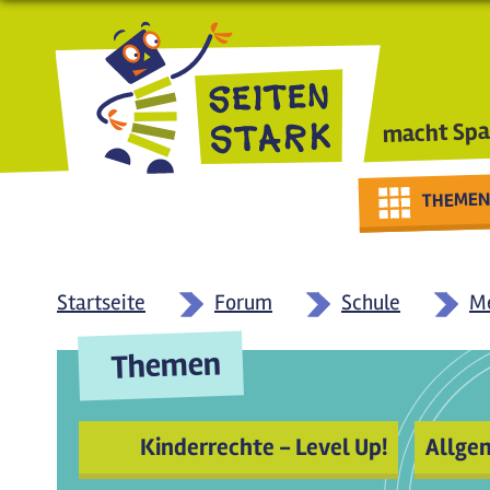
Direkt zum Inhalt
macht Spa
THEMEN
Startseite
Forum
Schule
Me
Themen
Kinderrechte - Level Up!
Allge