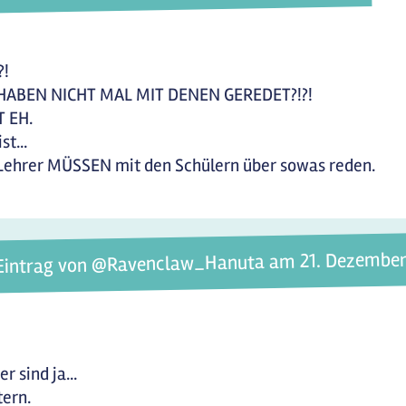
?!
 HABEN NICHT MAL MIT DENEN GEREDET?!?!
 EH.
st...
Lehrer MÜSSEN mit den Schülern über sowas reden.
Eintrag von @Ravenclaw_Hanuta am 21. Dezember
r sind ja...
tern.