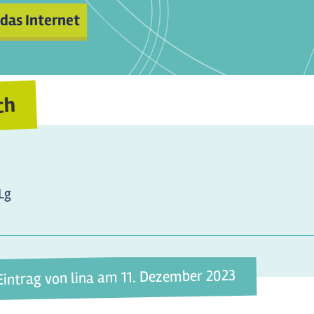
 das Internet
ch
Lg
Eintrag von lina am 11. Dezember 2023