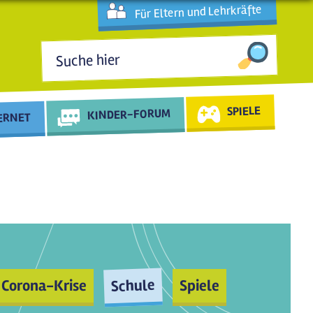
Für Eltern und Lehrkräfte
Suchformular
SPIELE
KINDER-FORUM
TERNET
Schule
Corona-Krise
Spiele