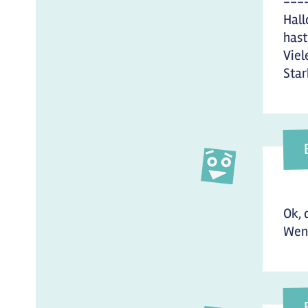
---
Hall
hast
Viel
Sta
Ok, 
Wenn