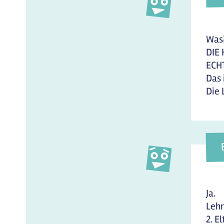
Was
DIE
ECHT
Das i
Die 
Ja.
Lehre
2. El