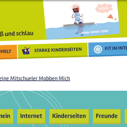
ß und schlau
FIT IM IN
STARKE KINDERSEITEN
WELT
ine Mitschueler Mobben Mich
mein
Internet
Kinderseiten
Freunde