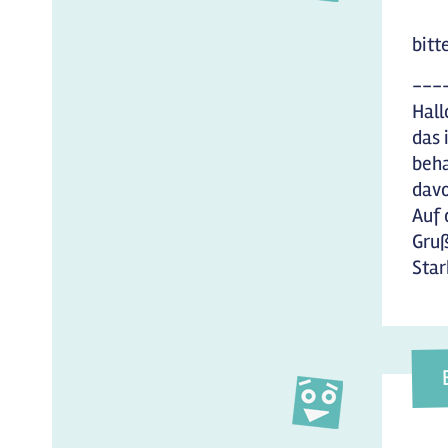
bitt
---
Hall
das 
beha
davo
Auf 
Gruß
Sta