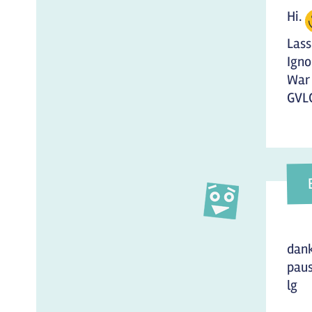
Hi.
Lass
Igno
War 
GVL
dank
pau
lg