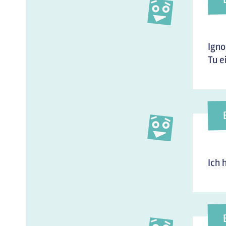
Igno
Tu e
Ich 