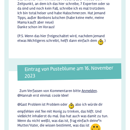
Zeitpunkt, an dem ich das hier schreibe, 7 Experten oder so
da sind und noch kein Fall, schreibe ich es mal trotzdem:
Ich bin total heiser und habe Halsschmerzen. Hat jemand
Tipps, außer Bonbons lutschen (habe keine mehr, meine
Mama kauft aber neue)
Danke schon im Voraus!
(P.S. Wenn das hier freigeschaltet wird, nachdem jemand
etwas Wichtigeres schreibt, helft dann einfach dem
)
Eintrag von Pusteblume am 16. November
2023
Zum Verfassen von Kommentaren bitte
Anmelden
.
@Hannah erst einmal: coole Idee!
@Gast Problem ist Problem oder
also ich würde dir
empfehlen viel Tee mit Honig zu trinken, das hilft. Und
vielleicht inhalierst du mal. Das hat auch was damit zu tun.
Wenn du nicht weißt, was das ist, frag einfach deine*n
Mutter/Vater, die wissen bestimmt, was das ist