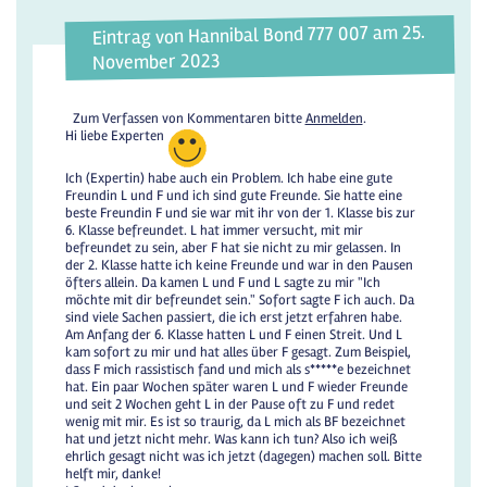
Eintrag von Hannibal Bond 777 007 am 25.
November 2023
Zum Verfassen von Kommentaren bitte
Anmelden
.
Hi liebe Experten
Ich (Expertin) habe auch ein Problem. Ich habe eine gute
Freundin L und F und ich sind gute Freunde. Sie hatte eine
beste Freundin F und sie war mit ihr von der 1. Klasse bis zur
6. Klasse befreundet. L hat immer versucht, mit mir
befreundet zu sein, aber F hat sie nicht zu mir gelassen. In
der 2. Klasse hatte ich keine Freunde und war in den Pausen
öfters allein. Da kamen L und F und L sagte zu mir "Ich
möchte mit dir befreundet sein." Sofort sagte F ich auch. Da
sind viele Sachen passiert, die ich erst jetzt erfahren habe.
Am Anfang der 6. Klasse hatten L und F einen Streit. Und L
kam sofort zu mir und hat alles über F gesagt. Zum Beispiel,
dass F mich rassistisch fand und mich als s*****e bezeichnet
hat. Ein paar Wochen später waren L und F wieder Freunde
und seit 2 Wochen geht L in der Pause oft zu F und redet
wenig mit mir. Es ist so traurig, da L mich als BF bezeichnet
hat und jetzt nicht mehr. Was kann ich tun? Also ich weiß
ehrlich gesagt nicht was ich jetzt (dagegen) machen soll. Bitte
helft mir, danke!