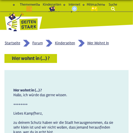
Themenwelt
Kinderseiten
Internet
Mitmachen
Suche
macht Spaß und schlau
Startseite
Forum
Kinderseiten
Wer Wohnt In
Wer wohnt in (...) ?
Wer wohnt in (...) ?
Hallo, ich würde das gerne wissen.
++++++++
Liebes Kampfherz,
zu deinem Schutz haben wir die Stadt herausgenommen, da sie
sehr klein ist und wir nicht wollen, dass jemand herausfinden
kann, wer du in echt bist.