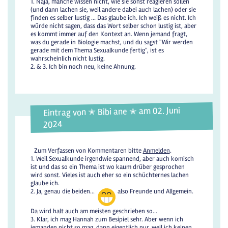
1. Naja, manche wissen nicht, wie sie sonst reagieren sollen
(und dann lachen sie, weil andere dabei auch lachen) oder sie
finden es selber lustig ... Das glaube ich. Ich weiß es nicht. Ich
würde nicht sagen, dass das Wort selber schon lustig ist, aber
es kommt immer auf den Kontext an. Wenn jemand fragt,
was du gerade in Biologie machst, und du sagst "Wir werden
gerade mit dem Thema Sexualkunde fertig", ist es
wahrscheinlich nicht lustig.
2. & 3. Ich bin noch neu, keine Ahnung.
Eintrag von ✭ Bibi ane ✭ am 02. Juni
2024
Zum Verfassen von Kommentaren bitte
Anmelden
.
1. Weil Sexualkunde irgendwie spannend, aber auch komisch
ist und das so ein Thema ist wo kaum drüber gesprochen
wird sonst. Vieles ist auch eher so ein schüchternes lachen
glaube ich.
2. Ja, genau die beiden...
also Freunde und Allgemein.
Da wird halt auch am meisten geschrieben so...
3. Klar, ich mag Hannah zum Besipiel sehr. Aber wenn ich
jemanden nicht so mag, dann eigentlich nur, weil ich keinen