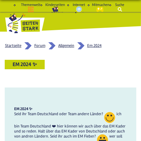
Themenwelt
Kinderseiten
Internet
Mitmachen
Suche
macht Spaß und schlau
Startseite
Forum
Allgemein
Em 2024
EM 2024 ✨️
EM 2024 ✨️
Seid ihr Team Deutschland oder Team andere Länder?
ich
bin Team Deutschland ❤️ hier können wir auch über das EM Kader
und so reden. Halt über das EM Kader von Deutschland oder auch
von andren Ländern. Seid ihr auch im EM Fieber?
wer soll