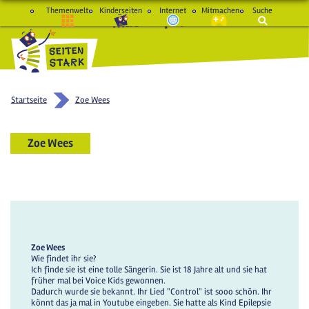
Themenwelt
Kinderseiten
Internet
Mitmachen
Suche
macht Spaß und schlau
Startseite
Zoe Wees
Zoe Wees
Zoe Wees
Wie findet ihr sie?
Ich finde sie ist eine tolle Sängerin. Sie ist 18 Jahre alt und sie hat
früher mal bei Voice Kids gewonnen.
Dadurch wurde sie bekannt. Ihr Lied "Control" ist sooo schön. Ihr
könnt das ja mal in Youtube eingeben. Sie hatte als Kind Epilepsie