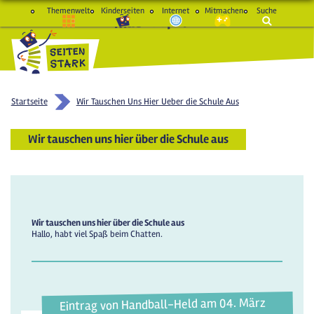
Themenwelt
Kinderseiten
Internet
Mitmachen
Suche
macht Spaß und schlau
Startseite
Wir Tauschen Uns Hier Ueber die Schule Aus
Wir tauschen uns hier über die Schule aus
Wir tauschen uns hier über die Schule aus
Hallo, habt viel Spaß beim Chatten.
Eintrag von Handball-Held am 04. März