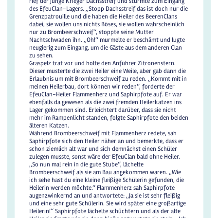
rief der junge Krieger Dachsstreif und stürmte zum Eingang
des EfeuClan-Lagers. ,,Stopp Dachsstreif das ist doch nur die
Grenzpatrouille und die haben die Heiler des BeerenClans
dabei, sie wollen uns nichts Böses, sie wollen wahrscheinlich
nur zu Brombeerschweif‘‘, stoppte seine Mutter
Nachtschwaden ihn. ,,Oh!‘‘ murmelte er beschämt und lugte
neugierig zum Eingang, um die Gäste aus dem anderen Clan
zu sehen.
Graspelz trat vor und holte den Anführer Zitronenstern.
Dieser musterte die zwei Heiler eine Weile, aber gab dann die
Erlaubnis um mit Brombeerschweif zu reden. ,,Kommt mit in
meinen Heilerbau, dort können wir reden‘‘, forderte der
EfeuClan-Heiler Flammenherz und Saphirpfote auf. Er war
ebenfalls da gewesen als die zwei fremden Heilerkatzen ins
Lager gekommen sind. Erleichtert darüber, dass sie nicht
mehr im Rampenlicht standen, folgte Saphirpfote den beiden
älteren Katzen.
Während Brombeerschweif mit Flammenherz redete, sah
Saphirpfote sich den Heiler näher an und bemerkte, dass er
schon ziemlich alt war und sich demnächst einen Schüler
zulegen musste, sonst wäre der EfeuClan bald ohne Heiler.
,,So nun mal rein in die gute Stube‘‘, lächelte
Brombeerschweif als sie am Bau angekommen waren. ,,Wie
ich sehe hast du eine kleine fleißige Schülerin gefunden, die
Heilerin werden möchte.‘‘ Flammenherz sah Saphirpfote
augenzwinkernd an und antwortete: ,,Ja sie ist sehr fleißig
und eine sehr gute Schülerin. Sie wird später eine großartige
Heilerin!‘‘ Saphirpfote lächelte schüchtern und als der alte