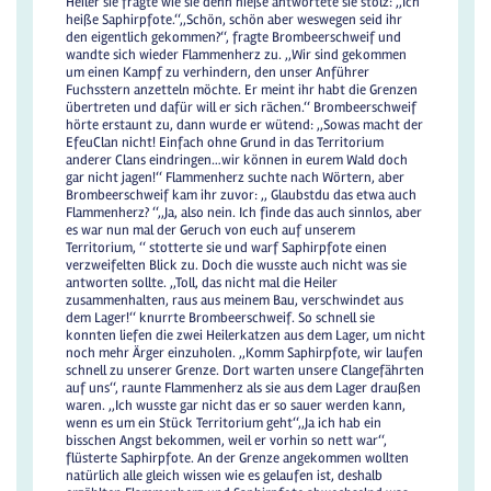
Heiler sie fragte wie sie denn hieße antwortete sie stolz: ,,Ich
heiße Saphirpfote.‘‘,,Schön, schön aber weswegen seid ihr
den eigentlich gekommen?‘‘, fragte Brombeerschweif und
wandte sich wieder Flammenherz zu. ,,Wir sind gekommen
um einen Kampf zu verhindern, den unser Anführer
Fuchsstern anzetteln möchte. Er meint ihr habt die Grenzen
übertreten und dafür will er sich rächen.‘‘ Brombeerschweif
hörte erstaunt zu, dann wurde er wütend: ,,Sowas macht der
EfeuClan nicht! Einfach ohne Grund in das Territorium
anderer Clans eindringen…wir können in eurem Wald doch
gar nicht jagen!‘‘ Flammenherz suchte nach Wörtern, aber
Brombeerschweif kam ihr zuvor: ,, Glaubstdu das etwa auch
Flammenherz? ‘‘,,Ja, also nein. Ich finde das auch sinnlos, aber
es war nun mal der Geruch von euch auf unserem
Territorium, ‘‘ stotterte sie und warf Saphirpfote einen
verzweifelten Blick zu. Doch die wusste auch nicht was sie
antworten sollte. ,,Toll, das nicht mal die Heiler
zusammenhalten, raus aus meinem Bau, verschwindet aus
dem Lager!‘‘ knurrte Brombeerschweif. So schnell sie
konnten liefen die zwei Heilerkatzen aus dem Lager, um nicht
noch mehr Ärger einzuholen. ,,Komm Saphirpfote, wir laufen
schnell zu unserer Grenze. Dort warten unsere Clangefährten
auf uns‘‘, raunte Flammenherz als sie aus dem Lager draußen
waren. ,,Ich wusste gar nicht das er so sauer werden kann,
wenn es um ein Stück Territorium geht‘‘,,Ja ich hab ein
bisschen Angst bekommen, weil er vorhin so nett war‘‘,
flüsterte Saphirpfote. An der Grenze angekommen wollten
natürlich alle gleich wissen wie es gelaufen ist, deshalb