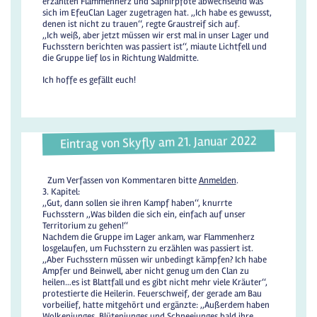
erzählten Flammenherz und Saphirpfote abwechselnd was
sich im EfeuClan Lager zugetragen hat. ,,Ich habe es gewusst,
denen ist nicht zu trauen‘‘, regte Graustreif sich auf.
,,Ich weiß, aber jetzt müssen wir erst mal in unser Lager und
Fuchsstern berichten was passiert ist‘‘, miaute Lichtfell und
die Gruppe lief los in Richtung Waldmitte.
Ich hoffe es gefällt euch!
Eintrag von Skyfly am 21. Januar 2022
Zum Verfassen von Kommentaren bitte
Anmelden
.
3. Kapitel:
,,Gut, dann sollen sie ihren Kampf haben‘‘, knurrte
Fuchsstern ,,Was bilden die sich ein, einfach auf unser
Territorium zu gehen!‘‘
Nachdem die Gruppe im Lager ankam, war Flammenherz
losgelaufen, um Fuchsstern zu erzählen was passiert ist.
,,Aber Fuchsstern müssen wir unbedingt kämpfen? Ich habe
Ampfer und Beinwell, aber nicht genug um den Clan zu
heilen…es ist Blattfall und es gibt nicht mehr viele Kräuter‘‘,
protestierte die Heilerin. Feuerschweif, der gerade am Bau
vorbeilief, hatte mitgehört und ergänzte: ,,Außerdem haben
Wolkenjunges, Blütenjunges und Schneejunges bald ihre