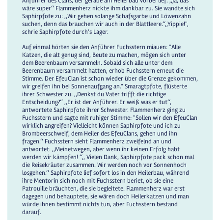
Anführer des Clans, der gerade am Heilerbau vorbei lief. ,,Ja, das
wäre super‘‘ Flammenherz nickte ihm dankbar zu. Sie wandte sich
Saphirpfote zu: ,,Wir gehen solange Schafsgarbe und Löwenzahn
suchen, denn das brauchen wir auch in der Blattleere.‘‘,,Yippie!",
schrie Saphirpfote durch's Lager.
Auf einmal hörten sie den Anführer Fuchsstern miauen: "Alle
Katzen, die alt genug sind, Beute zu machen, mögen sich unter
dem Beerenbaum versammeln. Sobald sich alle unter dem
Beerenbaum versammelt hatten, erhob Fuchsstern erneut die
Stimme. Der EfeuClan ist schon wieder über die Grenze gekommen,
wir greifen ihn bei Sonnenaufgang an." Smaragtpfote, flüsterte
ihrer Schwester zu: ,,Denkst du Vater trifft die richtige
Entscheidung?‘‘ ,,Er ist der Anführer. Er weiß was er tut‘‘,
antwortete Saphirpfote ihrer Schwester. Flammenherz ging zu
Fuchsstern und sagte mit ruhiger Stimme: "Sollen wir den EfeuClan
wirklich angreifen? Vielleicht können Saphirpfote und ich zu
Brombeerschweif, dem Heiler des EfeuClans, gehen und ihn
fragen.‘‘ Fuchsstern sieht Flammenherz zweifelnd an und
antwortet: ,,Meinetwegen, aber wenn ihr keinen Erfolg habt
werden wir kämpfen! ‘‘,, Vielen Dank, Saphirpfote pack schon mal
die Reisekräuter zusammen. Wir werden noch vor Sonnenhoch
losgehen.‘‘ Saphirpfote lief sofort los in den Heilerbau, während
ihre Mentorin sich noch mit Fuchsstern beriet, ob sie eine
Patrouille bräuchten, die sie begleitete. Flammenherz war erst
dagegen und behauptete, sie wären doch Heilerkatzen und man
würde ihnen bestimmt nichts tun, aber Fuchsstern bestand
darauf.