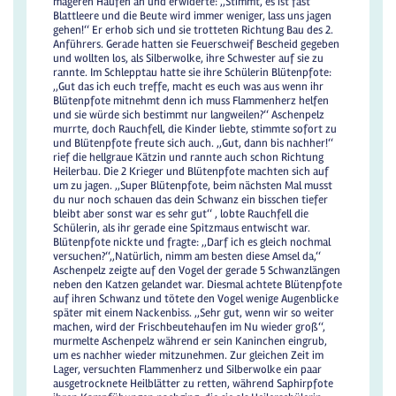
mageren Haufen an und erwiderte: ,,Stimmt, es ist fast
Blattleere und die Beute wird immer weniger, lass uns jagen
gehen!‘‘ Er erhob sich und sie trotteten Richtung Bau des 2.
Anführers. Gerade hatten sie Feuerschweif Bescheid gegeben
und wollten los, als Silberwolke, ihre Schwester auf sie zu
rannte. Im Schlepptau hatte sie ihre Schülerin Blütenpfote:
,,Gut das ich euch treffe, macht es euch was aus wenn ihr
Blütenpfote mitnehmt denn ich muss Flammenherz helfen
und sie würde sich bestimmt nur langweilen?‘‘ Aschenpelz
murrte, doch Rauchfell, die Kinder liebte, stimmte sofort zu
und Blütenpfote freute sich auch. ,,Gut, dann bis nachher!‘‘
rief die hellgraue Kätzin und rannte auch schon Richtung
Heilerbau. Die 2 Krieger und Blütenpfote machten sich auf
um zu jagen. ,,Super Blütenpfote, beim nächsten Mal musst
du nur noch schauen das dein Schwanz ein bisschen tiefer
bleibt aber sonst war es sehr gut‘‘ , lobte Rauchfell die
Schülerin, als ihr gerade eine Spitzmaus entwischt war.
Blütenpfote nickte und fragte: ,,Darf ich es gleich nochmal
versuchen?‘‘,,Natürlich, nimm am besten diese Amsel da,‘‘
Aschenpelz zeigte auf den Vogel der gerade 5 Schwanzlängen
neben den Katzen gelandet war. Diesmal achtete Blütenpfote
auf ihren Schwanz und tötete den Vogel wenige Augenblicke
später mit einem Nackenbiss. ,,Sehr gut, wenn wir so weiter
machen, wird der Frischbeutehaufen im Nu wieder groß‘‘,
murmelte Aschenpelz während er sein Kaninchen eingrub,
um es nachher wieder mitzunehmen. Zur gleichen Zeit im
Lager, versuchten Flammenherz und Silberwolke ein paar
ausgetrocknete Heilblätter zu retten, während Saphirpfote