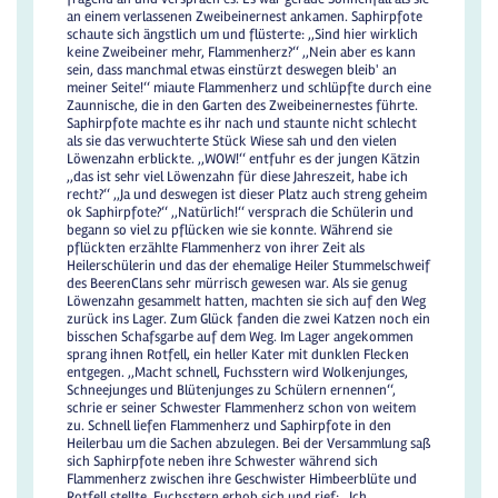
an einem verlassenen Zweibeinernest ankamen. Saphirpfote
schaute sich ängstlich um und flüsterte: ,,Sind hier wirklich
keine Zweibeiner mehr, Flammenherz?‘‘ ,,Nein aber es kann
sein, dass manchmal etwas einstürzt deswegen bleib' an
meiner Seite!‘‘ miaute Flammenherz und schlüpfte durch eine
Zaunnische, die in den Garten des Zweibeinernestes führte.
Saphirpfote machte es ihr nach und staunte nicht schlecht
als sie das verwuchterte Stück Wiese sah und den vielen
Löwenzahn erblickte. ,,WOW!‘‘ entfuhr es der jungen Kätzin
,,das ist sehr viel Löwenzahn für diese Jahreszeit, habe ich
recht?‘‘ ,,Ja und deswegen ist dieser Platz auch streng geheim
ok Saphirpfote?‘‘ ,,Natürlich!‘‘ versprach die Schülerin und
begann so viel zu pflücken wie sie konnte. Während sie
pflückten erzählte Flammenherz von ihrer Zeit als
Heilerschülerin und das der ehemalige Heiler Stummelschweif
des BeerenClans sehr mürrisch gewesen war. Als sie genug
Löwenzahn gesammelt hatten, machten sie sich auf den Weg
zurück ins Lager. Zum Glück fanden die zwei Katzen noch ein
bisschen Schafsgarbe auf dem Weg. Im Lager angekommen
sprang ihnen Rotfell, ein heller Kater mit dunklen Flecken
entgegen. ,,Macht schnell, Fuchsstern wird Wolkenjunges,
Schneejunges und Blütenjunges zu Schülern ernennen‘‘,
schrie er seiner Schwester Flammenherz schon von weitem
zu. Schnell liefen Flammenherz und Saphirpfote in den
Heilerbau um die Sachen abzulegen. Bei der Versammlung saß
sich Saphirpfote neben ihre Schwester während sich
Flammenherz zwischen ihre Geschwister Himbeerblüte und
Rotfell stellte. Fuchsstern erhob sich und rief: ,,Ich