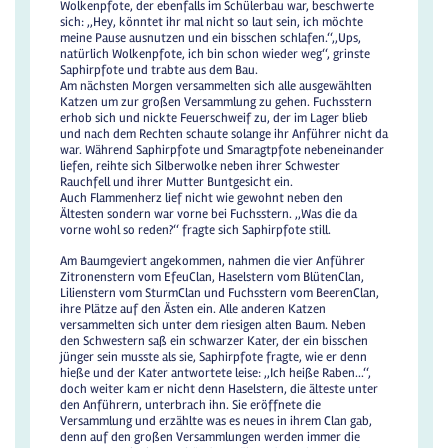
Wolkenpfote, der ebenfalls im Schülerbau war, beschwerte
sich: ,,Hey, könntet ihr mal nicht so laut sein, ich möchte
meine Pause ausnutzen und ein bisschen schlafen.‘‘,,Ups,
natürlich Wolkenpfote, ich bin schon wieder weg‘‘, grinste
Saphirpfote und trabte aus dem Bau.
Am nächsten Morgen versammelten sich alle ausgewählten
Katzen um zur großen Versammlung zu gehen. Fuchsstern
erhob sich und nickte Feuerschweif zu, der im Lager blieb
und nach dem Rechten schaute solange ihr Anführer nicht da
war. Während Saphirpfote und Smaragtpfote nebeneinander
liefen, reihte sich Silberwolke neben ihrer Schwester
Rauchfell und ihrer Mutter Buntgesicht ein.
Auch Flammenherz lief nicht wie gewohnt neben den
Ältesten sondern war vorne bei Fuchsstern. ,,Was die da
vorne wohl so reden?‘‘ fragte sich Saphirpfote still.
Am Baumgeviert angekommen, nahmen die vier Anführer
Zitronenstern vom EfeuClan, Haselstern vom BlütenClan,
Lilienstern vom SturmClan und Fuchsstern vom BeerenClan,
ihre Plätze auf den Ästen ein. Alle anderen Katzen
versammelten sich unter dem riesigen alten Baum. Neben
den Schwestern saß ein schwarzer Kater, der ein bisschen
jünger sein musste als sie, Saphirpfote fragte, wie er denn
hieße und der Kater antwortete leise: ,,Ich heiße Raben...‘‘,
doch weiter kam er nicht denn Haselstern, die älteste unter
den Anführern, unterbrach ihn. Sie eröffnete die
Versammlung und erzählte was es neues in ihrem Clan gab,
denn auf den großen Versammlungen werden immer die