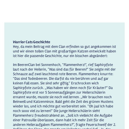
Warrior Cats Geschichte
Hey, da mein Beitrag mit dem Clan erfinden so gut angekommen ist
und wir einen tollen Clan mit großartigen Katzen entwickelt haben
ist hier die passende Geschichte, nur ein bisschen abgeändert:
Im BeerenClan bei Sonnenhoch, "Flammenherz!", rief Saphirpfote
laut nach der Heilerin, "Was sind das für Beeren?" Sie zeigte mit der
Schnauze auf zwei leuchtend rote Beeren. Flammenherz knurrte:
"Das sind Todesbeeren. Die darfst du nie berühren und auf gar
keinen Fall essen. Sie sind sehr giftig." Erschrocken wich
Saphirpfote zurück. ,,Was haben wir denn noch für Kräuter?‘‘ Da
Saphirpfote erst vor 5 Sonnenaufgängen zur Heilerschülerin
ernannt wurde, musste sie noch viel lernen. ,,Wir brauchen noch
Beinwell und Katzenminze. Bald geht die Zeit des grünen Hustens
wieder los, und ich möchte gut vorbereitet sein. "Oh jaa! Ich habe
noch sooo viel zu lernen!" Die junge Heilerschülerin sieht
Flammenherz freudestrahlend an. ,,Soll ich vielleicht die Aufgabe
einer Patrouille überlassen, dann habt ich mehr Zeit für die
anderen Heileraufgaben Flammenherz?‘‘, fragte Feuerschweif der 2.