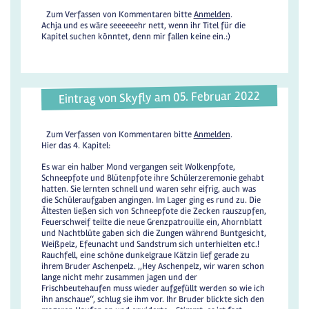
Zum Verfassen von Kommentaren bitte
Anmelden
.
Achja und es wäre seeeeeehr nett, wenn ihr Titel für die
Kapitel suchen könntet, denn mir fallen keine ein.:)
Eintrag von Skyfly am 05. Februar 2022
Zum Verfassen von Kommentaren bitte
Anmelden
.
Hier das 4. Kapitel:
Es war ein halber Mond vergangen seit Wolkenpfote,
Schneepfote und Blütenpfote ihre Schülerzeremonie gehabt
hatten. Sie lernten schnell und waren sehr eifrig, auch was
die Schüleraufgaben angingen. Im Lager ging es rund zu. Die
Ältesten ließen sich von Schneepfote die Zecken rauszupfen,
Feuerschweif teilte die neue Grenzpatrouille ein, Ahornblatt
und Nachtblüte gaben sich die Zungen während Buntgesicht,
Weißpelz, Efeunacht und Sandstrum sich unterhielten etc.!
Rauchfell, eine schöne dunkelgraue Kätzin lief gerade zu
ihrem Bruder Aschenpelz. ,,Hey Aschenpelz, wir waren schon
lange nicht mehr zusammen jagen und der
Frischbeutehaufen muss wieder aufgefüllt werden so wie ich
ihn anschaue‘‘, schlug sie ihm vor. Ihr Bruder blickte sich den