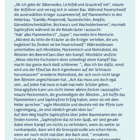
,,Ok ich gebe dir Silberwolke, Lichtfell und Graustreif mit‘‘, miaute
der Anführer und verzog sich in seinen Bau. Während Feuerschweif
die auserwählten Krieger zusammenrief, lief Flammenherz in den
Heilerbau. "Kamille, Pimpernell, Tausendschön, Ampfer,
Gänseblümchenblätter, Bockwurz und Wacholderbeeren", murmelt
Saphirpfote während sie die Reisekräuter raussucht.
"Hab' alles Flammenherz!" ,,Super‘‘, murmelte ihre Mentorin.
,,Würdest du bitte die Kräuter an die Krieger verteilen, die uns
begleiten? Du findest sie bei Feuerschweif.‘‘ Währenddessen
unterhielten sich Minzblüte, Fleckenteich und Mohndistel, die
Ältesten des BeerenClans über den Kampf. Minzblüte seufzte:
,,Wieso möchte Fuchsstern denn unbedingt einen Kampf? Das
macht das ganze doch bloß schlimmer. ‘‘,, Also ich bin dafür, sonst
wird uns der EfeuClan doch irgendwann auf der Schnauze
herumtanzen!‘‘ erwiderte Mohndistel, der sich noch nicht lange
den Ältesten angeschlossen hat. ,,Ach das muss uns doch egal
sein…auf jeden Fall muss es bald mal mehr Schüler geben,
Smaragtpfote kann uns nicht immer alleine Zecken rauszupfen.‘‘
miaute Fleckenteich, die grummeligste der Ältesten. ,,Ich hoffe das
Flammenherz und Saphirpfote Erfolg haben, wenn sie mit dem
Heiler sprechen.‘‘ sagte Minzblüte und deutete mit der Pfote zum
Lagereingang ,,sie sind nämlich gerade eben los.‘‘
Auf dem Weg hüpfte Saphirpfote über jeden Baumstamm den sie
finden konnte. ,,Saphirpfote das ist kein Spaß, wir sind gerade
dabei einen Kampf um nichts zu verhindern, wenn du weiter so
rumhampelst, dann wird die Grenzpatrouille uns schon hören,
wenn wir noch nicht mal über den Bach sind, ‘‘ ermahnte
Graustreif sie. Die Schülerin zog den Schwanz ein und murmelte