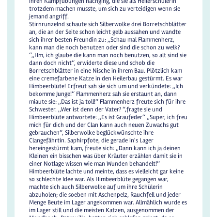
ihren Kampfübungen nachging, die sie als Heilerschülerin
trotzdem machen musste, um sich zu verteidigen wenn sie
jemand angriff.
Stirnrunzelnd schaute sich Silberwolke drei Borretschblätter
an, die an der Seite schon leicht gelb aussahen und wandte
sich ihrer besten Freundin zu: ,,Schau mal Flammenherz,
kann man die noch benutzen oder sind die schon zu welk?
‘‘,,Hm, ich glaube die kann man noch benutzen, so alt sind sie
dann doch nicht‘‘, erwiderte diese und schob die
Borretschblätter in eine Nische in ihrem Bau. Plötzlich kam
eine cremefarbene Katze in den Heilerbau gestürmt. Es war
Himbeerblüte! Erfreut sah sie sich um und verkündete: ,,Ich
bekomme Junge!‘‘ Flammenherz sah sie erstaunt an, dann
miaute sie: ,,Das ist ja toll!‘‘ Flammenherz freute sich für ihre
Schwester. ,,Wer ist denn der Vater? ‘‘,fragte sie und
Himbeerblüte antwortete: ,,Es ist Graufeder‘‘ ,,Super, ich freu
mich für dich und der Clan kann auch neuen Zuwachs gut
gebrauchen‘‘, Silberwolke beglückwünschte ihre
Clangefährtin. Saphirpfote, die gerade in's Lager
hereingestürmt kam, freute sich: ,,Dann kann ich ja deinen
Kleinen ein bisschen was über Kräuter erzählen damit sie in
einer Notlage wissen wie man Wunden behandelt!‘‘
Himbeerblüte lachte und meinte, dass es vielleicht gar keine
so schlechte Idee war. Als Himbeerblüte gegangen war,
machte sich auch Silberwolke auf um ihre Schülerin
abzuholen; die soeben mit Aschenpelz, Rauchfell und jeder
Menge Beute im Lager angekommen war. Allmählich wurde es
im Lager still und die meisten Katzen, ausgenommen der