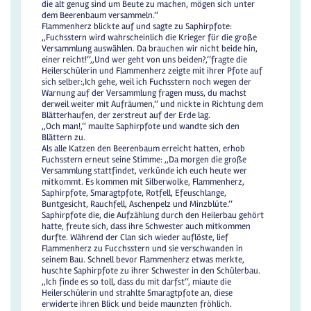
die alt genug sind um Beute zu machen, mögen sich unter
dem Beerenbaum versammeln.‘‘
Flammenherz blickte auf und sagte zu Saphirpfote:
,,Fuchsstern wird wahrscheinlich die Krieger für die große
Versammlung auswählen. Da brauchen wir nicht beide hin,
einer reicht!‘‘,,Und wer geht von uns beiden?,‘‘fragte die
Heilerschülerin und Flammenherz zeigte mit ihrer Pfote auf
sich selber:,Ich gehe, weil ich Fuchsstern noch wegen der
Warnung auf der Versammlung fragen muss, du machst
derweil weiter mit Aufräumen,‘‘ und nickte in Richtung dem
Blätterhaufen, der zerstreut auf der Erde lag.
,,Och man!,‘‘ maulte Saphirpfote und wandte sich den
Blättern zu.
Als alle Katzen den Beerenbaum erreicht hatten, erhob
Fuchsstern erneut seine Stimme: ,,Da morgen die große
Versammlung stattfindet, verkünde ich euch heute wer
mitkommt. Es kommen mit Silberwolke, Flammenherz,
Saphirpfote, Smaragtpfote, Rotfell, Efeuschlange,
Buntgesicht, Rauchfell, Aschenpelz und Minzblüte.‘‘
Saphirpfote die, die Aufzählung durch den Heilerbau gehört
hatte, freute sich, dass ihre Schwester auch mitkommen
durfte. Während der Clan sich wieder auflöste, lief
Flammenherz zu Fucchsstern und sie verschwanden in
seinem Bau. Schnell bevor Flammenherz etwas merkte,
huschte Saphirpfote zu ihrer Schwester in den Schülerbau.
,,Ich finde es so toll, dass du mit darfst‘‘, miaute die
Heilerschülerin und strahlte Smaragtpfote an, diese
erwiderte ihren Blick und beide maunzten fröhlich.