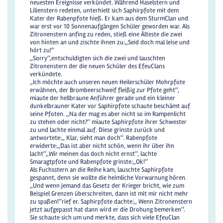
neuesten Ereignisse verkündet. Während Haselstern und
Lilienstern redeten, unterhielt sich Saphirpfote mit dem
Kater der Rabenpfote hieß. Er kam aus dem SturmClan und
war erst vor 10 Sonnenaufgängen Schüler geworden war. Als
Zitronenstern anfing zu reden, stieß eine Älteste die zwei
von hinten an und zischte ihnen zu:,,Seid doch mal leise und
hört zu!‘‘
,,Sorry‘‘,entschuldigten sich die zwei und lauschten
Zitronenstern der die neuen Schüler des EfeuClans
verkündete.
,,Ich möchte auch unseren neuen Heilerschüler Mohrpfote
erwähnen, der Brombeerschweif fleißig zur Pfote geht‘‘,
miaute der hellbraune Anführer gerade und ein kleiner
dunkelbrauner Kater vor Saphirpfote schaute beschämt auf
seine Pfoten. ,,Na der mag es aber nicht so im Rampenlicht
zu stehen oder nicht?‘‘ miaute Saphirpfote ihrer Schwester
zu und lachte einmal auf. Diese grinste zurück und
antwortete:,, Klar, sieht man doch‘‘. Rabenpfote
erwiderte:,,Das ist aber nicht schön, wenn ihr über ihn
lacht‘‘,,Wir meinen das doch nicht ernst‘‘, lachte
Smaragtpfote und Rabenpfote grinste:,,Ok!‘‘
Als Fuchsstern an die Reihe kam, lauschte Saphirpfote
gespannt, denn sie wollte die heimliche Vorwarnung hören.
,,Und wenn jemand das Gesetz der Krieger bricht, wie zum
Beispiel Grenzen überschreiten, dann ist mit mir nicht mehr
zu spaßen!‘‘rief er. Saphirpfote dachte:,, Wenn Zitronenstern
jetzt aufgepasst hat dann wird er die Drohung bemerken‘‘.
Sie schaute sich um und merkte, dass sich viele EfeuClan