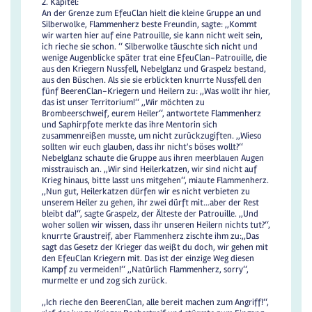
2. Kapitel:
An der Grenze zum EfeuClan hielt die kleine Gruppe an und
Silberwolke, Flammenherz beste Freundin, sagte: ,,Kommt
wir warten hier auf eine Patrouille, sie kann nicht weit sein,
ich rieche sie schon. ‘‘ Silberwolke täuschte sich nicht und
wenige Augenblicke später trat eine EfeuClan-Patrouille, die
aus den Kriegern Nussfell, Nebelglanz und Graspelz bestand,
aus den Büschen. Als sie sie erblickten knurrte Nussfell den
fünf BeerenClan-Kriegern und Heilern zu: ,,Was wollt ihr hier,
das ist unser Territorium!‘‘ ,,Wir möchten zu
Brombeerschweif, eurem Heiler‘‘, antwortete Flammenherz
und Saphirpfote merkte das ihre Mentorin sich
zusammenreißen musste, um nicht zurückzugiften. ,,Wieso
sollten wir euch glauben, dass ihr nicht's böses wollt?‘‘
Nebelglanz schaute die Gruppe aus ihren meerblauen Augen
misstrauisch an. ,,Wir sind Heilerkatzen, wir sind nicht auf
Krieg hinaus, bitte lasst uns mitgehen‘‘, miaute Flammenherz.
,,Nun gut, Heilerkatzen dürfen wir es nicht verbieten zu
unserem Heiler zu gehen, ihr zwei dürft mit…aber der Rest
bleibt da!‘‘, sagte Graspelz, der Älteste der Patrouille. ,,Und
woher sollen wir wissen, dass ihr unseren Heilern nichts tut?‘‘,
knurrte Graustreif, aber Flammenherz zischte ihm zu:,,Das
sagt das Gesetz der Krieger das weißt du doch, wir gehen mit
den EfeuClan Kriegern mit. Das ist der einzige Weg diesen
Kampf zu vermeiden!‘‘ ,,Natürlich Flammenherz, sorry‘‘,
murmelte er und zog sich zurück.
,,Ich rieche den BeerenClan, alle bereit machen zum Angriff!‘‘,