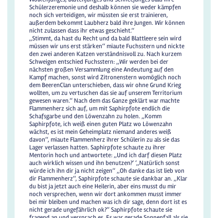
Schülerzeremonie und deshalb können sie weder kämpfen
noch sich verteidigen, wir müssten sie erst trainieren,
außerdem bekommt Laubherz bald ihre Jungen. Wir können
nicht zulassen dass ihr etwas geschieht.‘‘
,,Stimmt, da hast du Recht und da bald Blattleere sein wird
müssen wir uns erst stärken‘‘ miaute Fuchsstern und nickte
den zwei anderen Katzen verständnisvoll zu. Nach kurzem
Schweigen entschied Fuchsstern: ,,Wir werden bei der
nächsten großen Versammlung eine Andeutung auf den
Kampf machen, sonst wird Zitronenstern womöglich noch
dem BeerenClan unterschieben, dass wir ohne Grund Krieg
wollten, um zu vertuschen das sie auf unserem Territorium
gewesen waren.‘‘ Nach dem das Ganze geklärt war machte
Flammenherz sich auf, um mit Saphirpfote endlich die
Schafsgarbe und den Löwenzahn zu holen. ,,Komm
Saphirpfote, ich weiß einen guten Platz wo Löwenzahn
wächst, es ist mein Geheimplatz niemand anderes weiß
davon‘‘, miaute Flammenherz ihrer Schülerin zu als sie das
Lager verlassen hatten. Saphirpfote schaute zu ihrer
Mentorin hoch und antwortete: ,,Und ich darf diesen Platz
auch wirklich wissen und ihn benutzen?‘ ‘,,Natürlich sonst
würde ich ihn dir ja nicht zeigen‘‘ ,,Oh danke das ist lieb von
dir Flammenherz‘‘, Saphirpfote schaute sie dankbar an. ,,Klar
du bist ja jetzt auch eine Heilerin, aber eins musst du mir
noch versprechen, wenn wir dort ankommen musst immer
bei mir bleiben und machen was ich dir sage, denn dort ist es
nicht gerade ungefährlich ok?‘‘ Saphirpfote schaute sie
fragend an und versprach es. Es war gerade Sonnenfall als sie