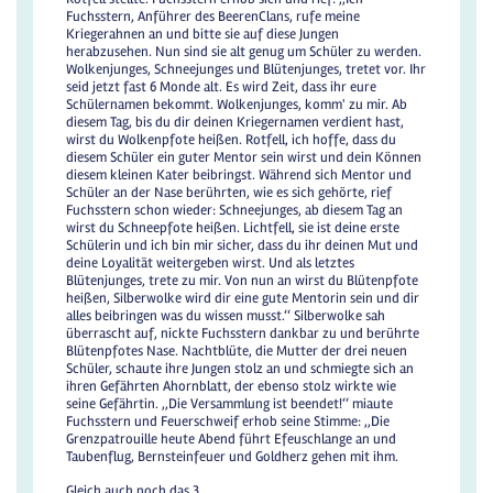
Fuchsstern, Anführer des BeerenClans, rufe meine
Kriegerahnen an und bitte sie auf diese Jungen
herabzusehen. Nun sind sie alt genug um Schüler zu werden.
Wolkenjunges, Schneejunges und Blütenjunges, tretet vor. Ihr
seid jetzt fast 6 Monde alt. Es wird Zeit, dass ihr eure
Schülernamen bekommt. Wolkenjunges, komm' zu mir. Ab
diesem Tag, bis du dir deinen Kriegernamen verdient hast,
wirst du Wolkenpfote heißen. Rotfell, ich hoffe, dass du
diesem Schüler ein guter Mentor sein wirst und dein Können
diesem kleinen Kater beibringst. Während sich Mentor und
Schüler an der Nase berührten, wie es sich gehörte, rief
Fuchsstern schon wieder: Schneejunges, ab diesem Tag an
wirst du Schneepfote heißen. Lichtfell, sie ist deine erste
Schülerin und ich bin mir sicher, dass du ihr deinen Mut und
deine Loyalität weitergeben wirst. Und als letztes
Blütenjunges, trete zu mir. Von nun an wirst du Blütenpfote
heißen, Silberwolke wird dir eine gute Mentorin sein und dir
alles beibringen was du wissen musst.‘‘ Silberwolke sah
überrascht auf, nickte Fuchsstern dankbar zu und berührte
Blütenpfotes Nase. Nachtblüte, die Mutter der drei neuen
Schüler, schaute ihre Jungen stolz an und schmiegte sich an
ihren Gefährten Ahornblatt, der ebenso stolz wirkte wie
seine Gefährtin. ,,Die Versammlung ist beendet!‘‘ miaute
Fuchsstern und Feuerschweif erhob seine Stimme: ,,Die
Grenzpatrouille heute Abend führt Efeuschlange an und
Taubenflug, Bernsteinfeuer und Goldherz gehen mit ihm.
Gleich auch noch das 3.