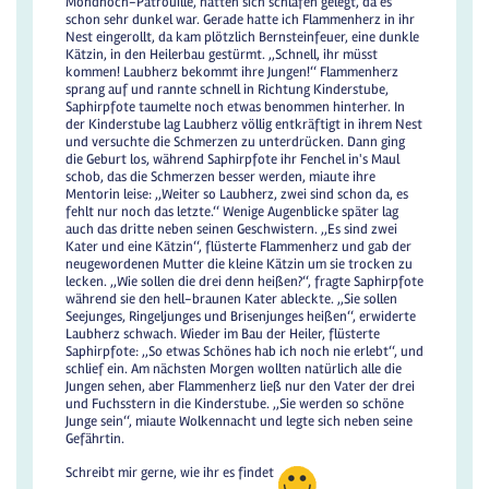
Mondhoch-Patrouille, hatten sich schlafen gelegt, da es
schon sehr dunkel war. Gerade hatte ich Flammenherz in ihr
Nest eingerollt, da kam plötzlich Bernsteinfeuer, eine dunkle
Kätzin, in den Heilerbau gestürmt. ,,Schnell, ihr müsst
kommen! Laubherz bekommt ihre Jungen!‘‘ Flammenherz
sprang auf und rannte schnell in Richtung Kinderstube,
Saphirpfote taumelte noch etwas benommen hinterher. In
der Kinderstube lag Laubherz völlig entkräftigt in ihrem Nest
und versuchte die Schmerzen zu unterdrücken. Dann ging
die Geburt los, während Saphirpfote ihr Fenchel in's Maul
schob, das die Schmerzen besser werden, miaute ihre
Mentorin leise: ,,Weiter so Laubherz, zwei sind schon da, es
fehlt nur noch das letzte.‘‘ Wenige Augenblicke später lag
auch das dritte neben seinen Geschwistern. ,,Es sind zwei
Kater und eine Kätzin‘‘, flüsterte Flammenherz und gab der
neugewordenen Mutter die kleine Kätzin um sie trocken zu
lecken. ,,Wie sollen die drei denn heißen?‘‘, fragte Saphirpfote
während sie den hell-braunen Kater ableckte. ,,Sie sollen
Seejunges, Ringeljunges und Brisenjunges heißen‘‘, erwiderte
Laubherz schwach. Wieder im Bau der Heiler, flüsterte
Saphirpfote: ,,So etwas Schönes hab ich noch nie erlebt‘‘, und
schlief ein. Am nächsten Morgen wollten natürlich alle die
Jungen sehen, aber Flammenherz ließ nur den Vater der drei
und Fuchsstern in die Kinderstube. ,,Sie werden so schöne
Junge sein‘‘, miaute Wolkennacht und legte sich neben seine
Gefährtin.
Schreibt mir gerne, wie ihr es findet